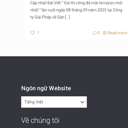
Cập nhật Bài Viết “ Giá thi công đá mài terrazzo mới
nhất ” lần cuối ngày 08 tháng 09 năm 2025 tại Công
ty Giải Pháp về Sàn
[…]
1
0
Read more
Ngôn ngữ Website
Ngôn
ngữ
Website
Về chúng tôi