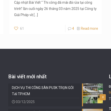
Cập nhật Bài Viết “ Thi công đá mài đá rửa tại công
trình” lần cuối ngày 26 tháng 03 năm 2025 tại Công ty
Giải Pháp về
[…]
61
4
Read more
Bài viết mới nhất
Đ
DỊCH VỤ THI CÔNG SÀN PU3K TRỌN GÓI
9
TẠI TP.HCM
0
T
03/12/2025
T