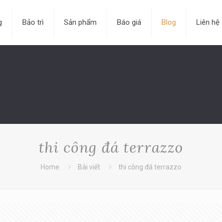
g
Bảo trì
Sản phẩm
Báo giá
Blog
Liên hệ
thi công đá terrazzo
Home
Bài viết
thi công đá terrazzo