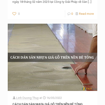
ngày 18 tháng 02 năm 2025 tại Công ty Giải Pháp về Sàn
[…]
0
0
Read more
Linh Duong Thuy
at
16/05/2022
CÁCH DÁN SÀN NHỰA GIẢ GỖ TRÊN NỀN BÊ TÔNG