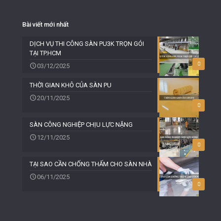
Bài viết mới nhất
DỊCH VỤ THI CÔNG SÀN PU3K TRỌN GÓI
TẠI TP.HCM
0
03/12/2025
THỜI GIAN KHÔ CỦA SÀN PU
20/11/2025
0
SÀN CÔNG NGHIỆP CHỊU LỰC NẶNG
12/11/2025
0
TẠI SAO CẦN CHỐNG THẤM CHO SÀN NHÀ
06/11/2025
0