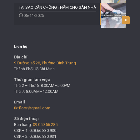
TẠI SAO CẦN CHỐNG THẤM CHO SÀN NHÀ
06/11/2025
0
Liên hệ
Địa chỉ
9 Đường số 28, Phường Bình Trưng
Thành Phố Hồ Chí Minh
Thời gian làm việc
Thứ 2 – Thứ 6: 8:00AM–5:00PM
Thứ 7: 8:00AM–12:00AM
Email
tktfloor@gmail.com
Số điện thoại
Bán hàng:
09.05.356.285
CSKH 1: 028.66.830.930
CSKH 2: 028.66.830.931