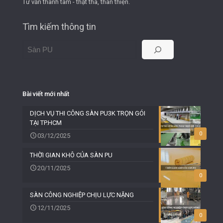
Tư vấn thành tâm - thật thà, thân thiện.
Tìm kiếm thông tin
Bài viết mới nhất
DỊCH VỤ THI CÔNG SÀN PU3K TRỌN GÓI
TẠI TP.HCM
0
03/12/2025
THỜI GIAN KHÔ CỦA SÀN PU
20/11/2025
0
SÀN CÔNG NGHIỆP CHỊU LỰC NẶNG
12/11/2025
0