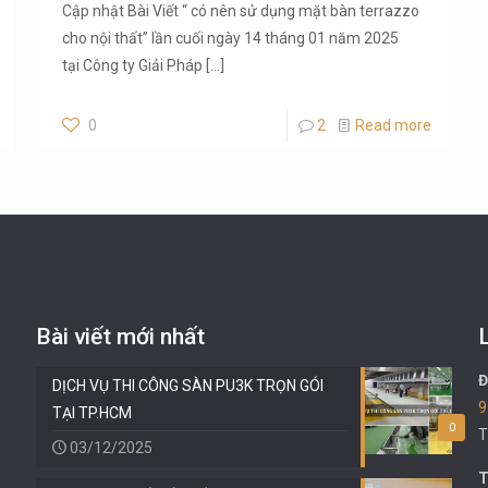
Cập nhật Bài Viết “ có nên sử dụng mặt bàn terrazzo
cho nội thất” lần cuối ngày 14 tháng 01 năm 2025
tại Công ty Giải Pháp
[…]
0
2
Read more
Bài viết mới nhất
Đ
DỊCH VỤ THI CÔNG SÀN PU3K TRỌN GÓI
9
TẠI TP.HCM
0
T
03/12/2025
T