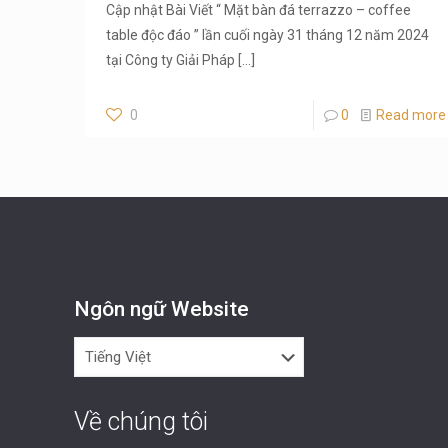
Cập nhật Bài Viết “ Mặt bàn đá terrazzo – coffee
table độc đáo ” lần cuối ngày 31 tháng 12 năm 2024
tại Công ty Giải Pháp
[…]
0
0
Read more
Ngôn ngữ Website
Ngôn
ngữ
Website
Về chúng tôi