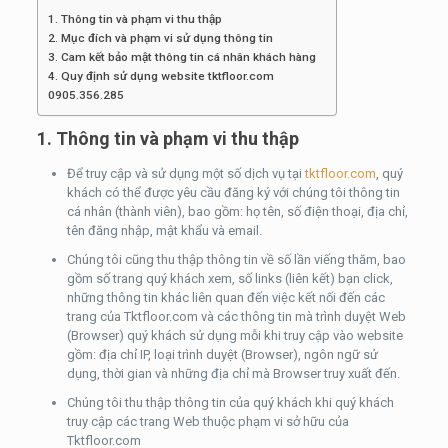
1. Thông tin và phạm vi thu thập
2. Mục đích và phạm vi sử dụng thông tin
3. Cam kết bảo mật thông tin cá nhân khách hàng
4. Quy định sử dụng website tktfloor.com
0905.356.285
1. Thông tin và phạm vi thu thập
Để truy cập và sử dụng một số dịch vụ tại
tktfloor.com
, quý
khách có thể được yêu cầu đăng ký với chúng tôi thông tin
cá nhân (thành viên), bao gồm: họ tên, số điện thoại, địa chỉ,
tên đăng nhập, mật khẩu và email.
Chúng tôi cũng thu thập thông tin về số lần viếng thăm, bao
gồm số trang quý khách xem, số links (liên kết) bạn click,
những thông tin khác liên quan đến việc kết nối đến các
trang của Tktfloor.com và các thông tin mà trình duyệt Web
(Browser) quý khách sử dụng mỗi khi truy cập vào website
gồm: địa chỉ IP, loại trình duyệt (Browser), ngôn ngữ sử
dụng, thời gian và những địa chỉ mà Browser truy xuất đến.
Chúng tôi thu thập thông tin của quý khách khi quý khách
truy cập các trang Web thuộc phạm vi sở hữu của
Tktfloor.com