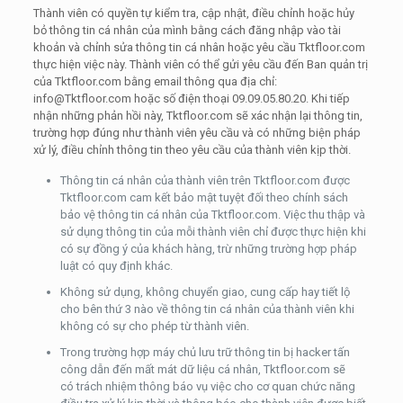
Thành viên có quyền tự kiểm tra, cập nhật, điều chỉnh hoặc hủy
bỏ thông tin cá nhân của mình bằng cách đăng nhập vào tài
khoản và chỉnh sửa thông tin cá nhân hoặc yêu cầu Tktfloor.com
thực hiện việc này. Thành viên có thể gửi yêu cầu đến Ban quản trị
của Tktfloor.com bằng email thông qua địa chỉ:
info@Tktfloor.com hoặc số điện thoại 09.09.05.80.20. Khi tiếp
nhận những phản hồi này, Tktfloor.com sẽ xác nhận lại thông tin,
trường hợp đúng như thành viên yêu cầu và có những biện pháp
xử lý, điều chỉnh thông tin theo yêu cầu của thành viên kịp thời.
Thông tin cá nhân của thành viên trên Tktfloor.com được
Tktfloor.com cam kết bảo mật tuyệt đối theo chính sách
bảo vệ thông tin cá nhân của Tktfloor.com. Việc thu thập và
sử dụng thông tin của mỗi thành viên chỉ được thực hiện khi
có sự đồng ý của khách hàng, trừ những trường hợp pháp
luật có quy định khác.
Không sử dụng, không chuyển giao, cung cấp hay tiết lộ
cho bên thứ 3 nào về thông tin cá nhân của thành viên khi
không có sự cho phép từ thành viên.
Trong trường hợp máy chủ lưu trữ thông tin bị hacker tấn
công dẫn đến mất mát dữ liệu cá nhân, Tktfloor.com sẽ
có trách nhiệm thông báo vụ việc cho cơ quan chức năng