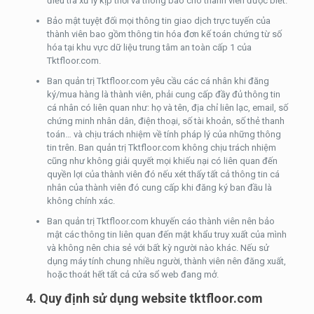
điều tra xử lý kịp thời và thông báo cho thành viên được biết.
Bảo mật tuyệt đối mọi thông tin giao dịch trực tuyến của
thành viên bao gồm thông tin hóa đơn kế toán chứng từ số
hóa tại khu vực dữ liệu trung tâm an toàn cấp 1 của
Tktfloor.com.
Ban quản trị Tktfloor.com yêu cầu các cá nhân khi đăng
ký/mua hàng là thành viên, phải cung cấp đầy đủ thông tin
cá nhân có liên quan như: họ và tên, địa chỉ liên lạc, email, số
chứng minh nhân dân, điện thoại, số tài khoản, số thẻ thanh
toán… và chịu trách nhiệm về tính pháp lý của những thông
tin trên. Ban quản trị Tktfloor.com không chịu trách nhiệm
cũng như không giải quyết mọi khiếu nại có liên quan đến
quyền lợi của thành viên đó nếu xét thấy tất cả thông tin cá
nhân của thành viên đó cung cấp khi đăng ký ban đầu là
không chính xác.
Ban quản trị Tktfloor.com khuyến cáo thành viên nên bảo
mật các thông tin liên quan đến mật khẩu truy xuất của mình
và không nên chia sẻ với bất kỳ người nào khác. Nếu sử
dụng máy tính chung nhiều người, thành viên nên đăng xuất,
hoặc thoát hết tất cả cửa sổ web đang mở.
4. Quy định sử dụng website tktfloor.com