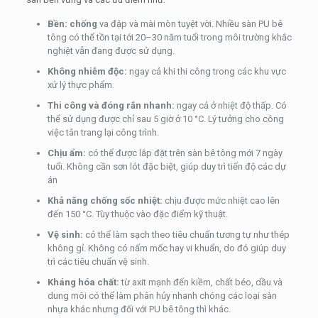
Bền: chống
va đập và mài mòn tuyệt vời. Nhiều sàn PU bê
tông có thể tồn tại tới 20–30 năm tuổi trong môi trường khắc
nghiệt vẫn đang được sử dụng.
Không nhiễm độc:
ngay cả khi thi công trong các khu vực
xử lý thực phẩm.
Thi công và đóng rắn nhanh:
ngay cả ở nhiệt độ thấp. Có
thể sử dụng được chỉ sau 5 giờ ở 10 °C. Lý tưởng cho công
việc tân trang lại công trình.
Chịu ẩm:
có thể được lắp đặt trên sàn bê tông mới 7 ngày
tuổi. Không cần sơn lót đặc biệt, giúp duy trì tiến độ các dự
án
Khả năng chống sốc nhiệt:
chịu được mức nhiệt cao lên
đến 150 °C. Tùy thuộc vào đặc điểm kỹ thuật.
Vệ sinh:
có thể làm sạch theo tiêu chuẩn tương tự như thép
không gỉ. Không có nấm mốc hay vi khuẩn, do đó giúp duy
trì các tiêu chuẩn vệ sinh.
Kháng hóa chất:
từ axit mạnh đến kiềm, chất béo, dầu và
dung môi có thể làm phân hủy nhanh chóng các loại sàn
nhựa khác nhưng đối với PU bê tông thì khác.