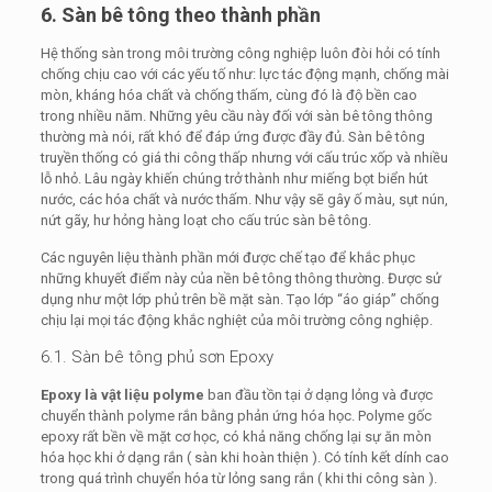
6. Sàn bê tông theo thành phần
Hệ thống sàn trong môi trường công nghiệp luôn đòi hỏi có tính
chống chịu cao với các yếu tố như: lực tác động mạnh, chống mài
mòn, kháng hóa chất và chống thấm, cùng đó là độ bền cao
trong nhiều năm. Những yêu cầu này đối với sàn bê tông thông
thường mà nói, rất khó để đáp ứng được đầy đủ. Sàn bê tông
truyền thống có giá thi công thấp nhưng với cấu trúc xốp và nhiều
lỗ nhỏ. Lâu ngày khiến chúng trở thành như miếng bọt biển hút
nước, các hóa chất và nước thấm. Như vậy sẽ gây ố màu, sụt nún,
nứt gãy, hư hỏng hàng loạt cho cấu trúc sàn bê tông.
Các nguyên liệu thành phần mới được chế tạo để khắc phục
những khuyết điểm này của nền bê tông thông thường. Được sử
dụng như một lớp phủ trên bề mặt sàn. Tạo lớp “áo giáp” chống
chịu lại mọi tác động khắc nghiệt của môi trường công nghiệp.
6.1. Sàn bê tông phủ sơn Epoxy
Epoxy là vật liệu polyme
ban đầu tồn tại ở dạng lỏng và được
chuyển thành polyme rắn bằng phản ứng hóa học. Polyme gốc
epoxy rất bền về mặt cơ học, có khả năng chống lại sự ăn mòn
hóa học khi ở dạng rắn ( sàn khi hoàn thiện ). Có tính kết dính cao
trong quá trình chuyển hóa từ lỏng sang rắn ( khi thi công sàn ).