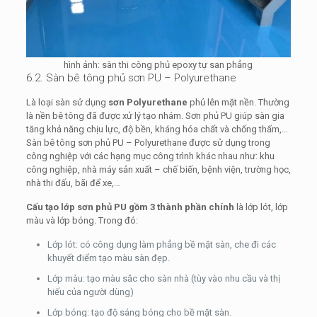
hình ảnh: sàn thi công phủ epoxy tự san phẳng
6.2. Sàn bê tông phủ sơn PU – Polyurethane
Là loại sàn sử dụng
sơn Polyurethane
phủ lên mặt nền. Thường
là nền bê tông đã được xử lý tạo nhám. Sơn phủ PU giúp sàn gia
tăng khả năng chịu lực, độ bền, kháng hóa chất và chống thấm,…
Sàn bê tông sơn phủ PU – Polyurethane được sử dụng trong
công nghiệp với các hạng mục công trình khác nhau như: khu
công nghiệp, nhà máy sản xuất – chế biến, bệnh viện, trường học,
nhà thi đấu, bãi để xe,…
Cấu tạo lớp sơn phủ PU gồm 3 thành phần chính
là lớp lót, lớp
màu và lớp bóng. Trong đó:
Lớp lót: có công dụng làm phẳng bề mặt sàn, che đi các
khuyết điểm tạo màu sàn đẹp.
Lớp màu: tạo màu sắc cho sàn nhà (tùy vào nhu cầu và thị
hiếu của người dùng)
Lớp bóng: tạo độ sáng bóng cho bề mặt sàn.