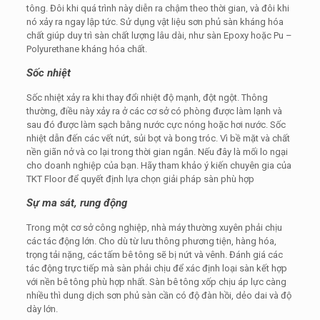
tông. Đôi khi quá trình này diễn ra chậm theo thời gian, và đôi khi
nó xảy ra ngay lập tức. Sử dụng vật liệu sơn phủ sàn kháng hóa
chất giúp duy trì sàn chất lượng lâu dài, như sàn Epoxy hoặc Pu –
Polyurethane kháng hóa chất.
Sốc nhiệt
Sốc nhiệt xảy ra khi thay đổi nhiệt độ mạnh, đột ngột. Thông
thường, điều này xảy ra ở các cơ sở có phòng được làm lạnh và
sau đó được làm sạch bằng nước cực nóng hoặc hơi nước. Sốc
nhiệt dẫn đến các vết nứt, sủi bọt và bong tróc. Vì bề mặt và chất
nền giãn nở và co lại trong thời gian ngắn. Nếu đây là mối lo ngại
cho doanh nghiệp của bạn. Hãy tham khảo ý kiến ​​chuyên gia của
TKT Floor để quyết định lựa chọn giải pháp sàn phù hợp
Sự ma sát, rung động
Trong một cơ sở công nghiệp, nhà máy thường xuyên phải chịu
các tác động lớn. Cho dù từ lưu thông phương tiện, hàng hóa,
trọng tải nặng, các tấm bê tông sẽ bị nứt và vênh. Đánh giá các
tác động trực tiếp mà sàn phải chịu để xác định loại sàn kết hợp
với nền bê tông phù hợp nhất. Sàn bê tông xốp chịu áp lực càng
nhiều thì dung dịch sơn phủ sàn cần có độ đàn hồi, dẻo dai và độ
dày lớn.