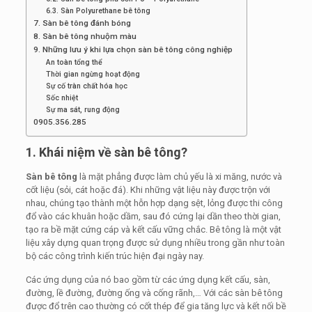
6.3. Sàn Polyurethane bê tông
7. Sàn bê tông đánh bóng
8. Sàn bê tông nhuộm màu
9. Những lưu ý khi lựa chọn sàn bê tông công nghiệp
An toàn tổng thể
Thời gian ngừng hoạt động
Sự cố tràn chất hóa học
Sốc nhiệt
Sự ma sát, rung động
0905.356.285
1. Khái niệm về sàn bê tông?
Sàn bê tông
là mặt phẳng được làm chủ yếu là xi măng, nước và
cốt liệu (sỏi, cát hoặc đá). Khi những vật liệu này được trộn với
nhau, chúng tạo thành một hỗn hợp dạng sệt, lỏng được thi công
đổ vào các khuân hoặc dầm, sau đó cứng lại dần theo thời gian,
tạo ra bề mặt cứng cáp và kết cấu vững chắc. Bê tông là một vật
liệu xây dựng quan trọng được sử dụng nhiều trong gần như toàn
bộ các công trình kiến trúc hiện đại ngày nay.
Các ứng dụng của nó bao gồm từ các ứng dụng kết cấu, sàn,
đường, lề đường, đường ống và cống rãnh,… Với các sàn bê tông
được đổ trên cao thường có cốt thép để gia tăng lực và kết nối bề