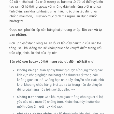
Có rất nhiều loại hóa chất epoxy cơ bản mà từ đó có thể tùy biến
tạo ra một hệ thống epoxy với những đặc tính riêng biệt như: sàn
tĩnh điện, sàn kháng khuẩn, chịu nhiệt hoặc chịu tác động và
chống mài mòn,… Tùy vào mục đích mà người sử dụng muốn
hướng tới.
Được sơn phủ lên lớp nền bằng hai phương pháp:
lăn sơn và tự
san phẳng
.
Sơn Epoxy ở dạng lỏng sẽ len lỏi và lấp đầy cấu trúc của sàn bê
tông. Sau khi đóng rắn sẽ khắc phục các khuyết điểm trong cấu
trúc xốp, nhiều lỗ nhỏ của lớp nền.
Sàn phủ sơn Epoxy có thể mang các ưu điểm nổi bật như:
Chống va đập:
Sàn epoxy thường được sử dụng trong các
lĩnh vực công nghiệp nơi hàng hóa được xử lý trong các
không gian cụ thể. Chẳng hạn như dây chuyền sản xuất, nhà
kho, khoang chứa hàng. Nơi tạo ra tải trọng nén do chuyển
động của hàng hóa trên xe tải, pallet, v.v.
Chống trơn trượt:
Các khu vực giao thông cho người đi bộ
yêu cầu các mức độ chống trượt khác nhau tùy thuộc vào
môi trường ẩm ướt hay khô ráo.
Khả năng chống cháy:
Các lối thoát hiểm khi cháy, khu vực