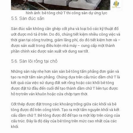
hình ảnh: bê tông chữ T thi công sàn dự ứng lực
5.5. Sàn đúc sẵn
Sàn đúc sẵn không cần ghép cốt pha và loại bỏ các kỹ thuật đổ
ướt được mô tả ở trên. Do đó, chúng tiết kiệm nhiều công việc và
thời gian tại công trường, giảm lãng phí, do đó tiết kiệm hơn và –
được sản xuất trong điều kiện nhà máy – cung cấp một thành
phần chính xác được sản xuất với dung sai tốt.
5.6. Sàn lõi rỗng tại chỗ
Những sàn này nhẹ hơn sàn sàn bê tông tấm phẳng đơn giản và
tạo ra một tấm sàn phẳng. Chúng dựa trên cấu trúc dầm chữ T là
kết quả của việc sử dụng đất sét rỗng hoặc các khối bê tông
được đặt từ đầu đến cuối để tạo thành dầm chữ T liên tục được
hỗ trợ trên ván khuôn hoặc cửa chớp tạm thời.
Cốt thép được đặt trong các khoảng trống giữa các khối và bê
tông được đổ trên công trình. Tạo ra một tấm nguyên khối và kết
cấu dầm chữ T. Bê tông được đổ để tạo ra một lớp trên cùng của
cấu trúc. Đây là độ dày của bê tông trên mức cao nhất của các
khối.