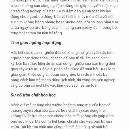
hư hỏng phải được thực hiện ngay khi phát hiện ra vấn đề. Các tùy
chọn thi công sàn công nghiệp không chỉ giúp thay đổi diện mạo
cơ sở công nghiệp của bạn. Giúp đảm bảo sự an toàn khi lao
động cho người lao động, bảo vệ thiết bị máy móc. Các vết nứt,
sụt nún không bằng phẳng hoặc xuống cấp, đòi hỏi bạn phải sửa
chữa ngay lập tức, bằng cách thi công sàn epoxy, đánh bóng bê
tông hoặc trám bít nền bê tông.
Thời gian ngừng hoạt động
Hầu hết các doanh nghiệp đều có khung thời gian yêu cầu tạm
ngừng hoạt động theo lịch trình để bảo trì và làm sạch định
kỳ. Lên lịch thực hiện dự án sàn công nghiệp của bạn trong thời
gian này là tối ưu. Các giải pháp sàn được đề xuất bởi TKT Floor
giúp giảm thiểu sự gián đoạn công việc kinh doanh của bạn
bằng cách làm việc theo đúng lịch trình, thi công chuyên nghiệp
và giúp bạn có một khu vực làm việc sạch sẽ, an toàn.
Sự cố tràn chất hóa học
Đánh giá môi trường nhà xưởng hoặc thương mại của bạn có
thường xuyên phải tiếp xúc với hóa chất hay các dung môi
không? Việc lựa chọn sàn chống hóa chất không chỉ giúp đảm
bảo sức khỏe. Mà còn là tiết kiệm chi phí cho việc bảo trì, sửa
chữa. Bất kỳ hóa chất nào cũng có thể làm hỏng bề mặt bê