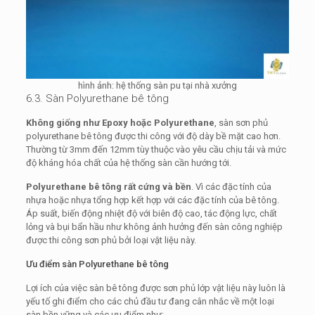
hình ảnh: hệ thống sàn pu tại nhà xưởng
6.3. Sàn Polyurethane bê tông
Không giống như Epoxy hoặc Polyurethane
, sàn sơn phủ
polyurethane bê tông được thi công với độ dày bề mặt cao hơn.
Thường từ 3mm đến 12mm tùy thuộc vào yêu cầu chịu tải và mức
độ kháng hóa chất của hệ thống sàn cần hướng tới.
Polyurethane bê tông rất cứng và bền
. Vì các đặc tính của
nhựa hoặc nhựa tổng hợp kết hợp với các đặc tính của bê tông.
Áp suất, biến động nhiệt độ với biên độ cao, tác động lực, chất
lỏng và bụi bẩn hầu như không ảnh hưởng đến sàn công nghiệp
được thi công sơn phủ bởi loại vật liệu này.
Ưu điểm sàn Polyurethane bê tông
Lợi ích của việc sàn bê tông được sơn phủ lớp vật liệu này luôn là
yếu tố ghi điểm cho các chủ đầu tư đang cân nhắc về một loại
sàn bền vững và các ưu điểm như: