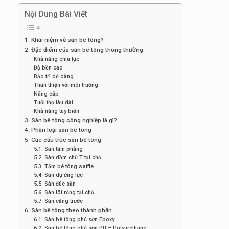
Nội Dung Bài Viết
1. Khái niệm về sàn bê tông?
2. Đặc điểm của sàn bê tông thông thường
Khả năng chịu lực
Độ bền cao
Bảo trì dễ dàng
Thân thiện với môi trường
Nâng cấp
Tuổi thọ lâu dài
Khả năng tùy biến
3. Sàn bê tông công nghiệp là gì?
4. Phân loại sàn bê tông
5. Các cấu trúc sàn bê tông
5.1. Sàn tấm phẳng
5.2. Sàn dầm chữ T tại chỗ
5.3. Tấm bê tông waffle
5.4. Sàn dự ứng lực
5.5. Sàn đúc sẵn
5.6. Sàn lõi rỗng tại chỗ
5.7. Sàn căng trước
6. Sàn bê tông theo thành phần
6.1. Sàn bê tông phủ sơn Epoxy
6.2. Sàn bê tông phủ sơn PU – Polyurethane