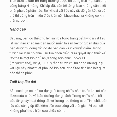
Trên thực tế
sàn bê tông
thường được thi công trên mặt sàn phụ
cũng bằng xi măng. Khi lắp đặt sàn bê tông, bạn không cần thiết
phải phá bỏ phần nào. Bởi vì loại vật liệu này rất dễ gắn kết và có
thể thi công trên nhiều điều kiền nền khác nhau và không có khí
thải carbon.
Nâng cấp
Sau này, bạn có thể phủ lên sàn bê tông bằng bất kỳ loại vật liệu
lát sàn nào khác mà bạn muốn miễn là sàn bê tông ban đầu của
bạn được thi công tốt, có độ bền cao và ít khuyết điểm. Trong
tương lai, bạn có nhiều sự lựa chọn để đưa ra quyết định thiết kế.
Có thể là một lớp phủ nhựa tổng hợp như: Epoxy, PU
(Polyurethane), Vinyl,… Lưu ý rằng trước khi thi công những loại
vật liệu này, nhất thiết phải có lớp sơn lót để tạo tính liên kết giữa
các thành phần.
Tuổi thọ lâu dài
Sàn của bạn có thể sử dụng tốt trong nhiều năm trước khi nó cần
được sửa chữa và bảo dưỡng đúng cách. Trong nhiều năm tới,
các tầng này hoạt động tốt với lượng lưu thông cao. Tính chất bền
lâu của sàn giúp tiết kiệm tiền bạc cộng với thời gian. Vì bạn sẽ
không phải thực hiện sửa chữa sớm .