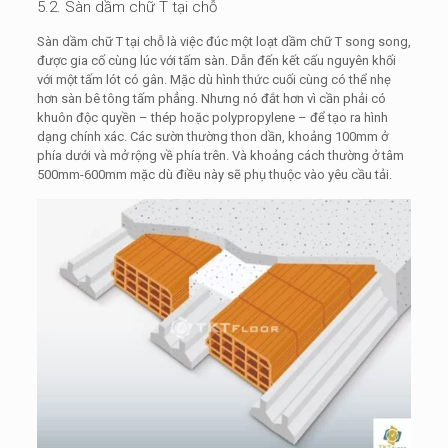
5.2. Sàn dầm chữ T tại chỗ
Sàn dầm chữ T tại chỗ là việc đúc một loạt dầm chữ T song song,
được gia cố cùng lúc với tấm sàn. Dẫn đến kết cấu nguyên khối
với một tấm lót có gân. Mặc dù hình thức cuối cùng có thể nhẹ
hơn sàn bê tông tấm phẳng. Nhưng nó đắt hơn vì cần phải có
khuôn độc quyền – thép hoặc polypropylene – để tạo ra hình
dạng chính xác. Các sườn thường thon dần, khoảng 100mm ở
phía dưới và mở rộng về phía trên. Và khoảng cách thường ở tâm
500mm-600mm mặc dù điều này sẽ phụ thuộc vào yêu cầu tải.