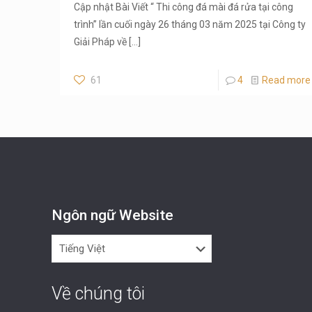
Cập nhật Bài Viết “ Thi công đá mài đá rửa tại công
trình” lần cuối ngày 26 tháng 03 năm 2025 tại Công ty
Giải Pháp về
[…]
61
4
Read more
Ngôn ngữ Website
Ngôn
ngữ
Website
Về chúng tôi