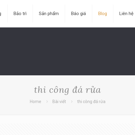
g
Bảo trì
Sản phẩm
Báo giá
Blog
Liên hệ
thi công đá rửa
Home
Bài viết
thi công đá rửa