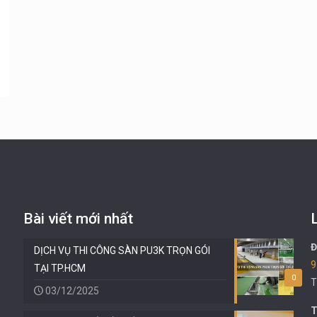
Bài viết mới nhất
Đ
DỊCH VỤ THI CÔNG SÀN PU3K TRỌN GÓI
9
TẠI TP.HCM
0
T
03/12/2025
T