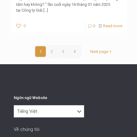
tắm hay không? ” lần cuối ngày 16 tháng 01 năm 2025
tại Công ty Giải
[…]
0
0
Read more
1
2
3
4
Next page
Ngôn ngữ Website
Ngôn
ngữ
Website
Về chúng tôi