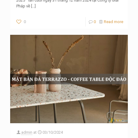
2025 ” lần cuối ngày 31 tháng 12 năm 2024 tại Công ty Giải
Pháp về
[…]
0
0
Read more
admin
at
03/10/2024