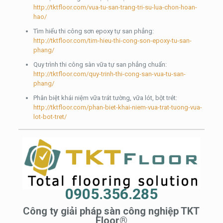
http://tktfloor.com/vua-tu-san-trang-tri-su-lua-chon-hoan-
hao/
Tìm hiểu thi công sơn epoxy tự san phẳng:
http://tktfloor.com/tim-hieu-thi-cong-son-epoxy-tu-san-
phang/
Quy trình thi công sàn vữa tự san phẳng chuẩn:
http://tktfloor.com/quy-trinh-thi-cong-san-vua-tu-san-
phang/
Phân biệt khái niệm vữa trát tường, vữa lót, bột trét:
http://tktfloor.com/phan-biet-khai-niem-vua-trat-tuong-vua-
lot-bot-tret/
0905.356.285
Công ty giải pháp sàn công nghiệp TKT
Floor®