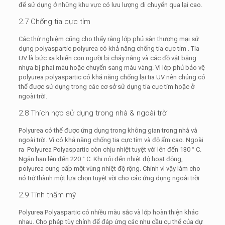
để sử dụng ở những khu vực có lưu lượng di chuyển qua lại cao.
2.7 Chống tia cực tím
Các thử nghiệm cũng cho thấy rằng lớp phủ sàn thương mại sử
dụng polyaspartic polyurea có khả năng chống tia cực tím . Tia
UV là bức xạ khiến con người bị cháy nắng và các đồ vật bằng
nhựa bị phai màu hoặc chuyển sang màu vàng. Vì lớp phủ bảo vệ
polyurea polyaspartic có khả năng chống lại tia UV nên chúng có
thể được sử dụng trong các cơ sở sử dụng tia cực tím hoặc ở
ngoài trời.
2.8 Thích hợp sử dụng trong nhà & ngoài trời
Polyurea có thể được ứng dụng trong không gian trong nhà và
ngoài trời. Vì có khả năng chống tia cực tím và độ ẩm cao. Ngoài
ra Polyurea Polyaspartic còn chịu nhiệt tuyệt vời lên đến 130 ° C.
Ngắn hạn lên đến 220 ° C. Khi nói đến nhiệt độ hoạt động,
polyurea cung cấp một vùng nhiệt độ rộng. Chính vì vậy làm cho
nó trở thành một lựa chọn tuyệt vời cho các ứng dụng ngoài trời
2.9 Tính thẩm mỹ
Polyurea Polyaspartic có nhiều màu sắc và lớp hoàn thiện khác
nhau. Cho phép tùy chỉnh để đáp ứng các nhu cầu cụ thể của dự