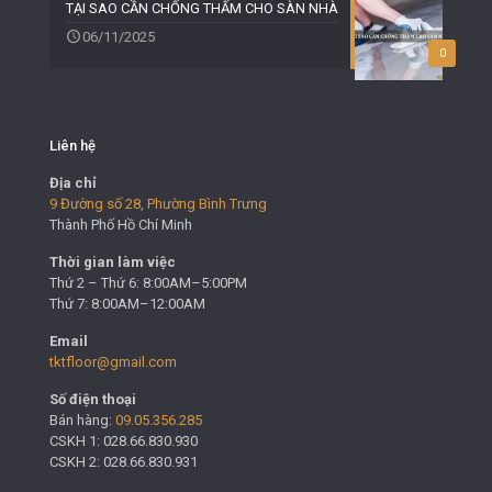
TẠI SAO CẦN CHỐNG THẤM CHO SÀN NHÀ
06/11/2025
0
Liên hệ
Địa chỉ
9 Đường số 28, Phường Bình Trưng
Thành Phố Hồ Chí Minh
Thời gian làm việc
Thứ 2 – Thứ 6: 8:00AM–5:00PM
Thứ 7: 8:00AM–12:00AM
Email
tktfloor@gmail.com
Số điện thoại
Bán hàng:
09.05.356.285
CSKH 1: 028.66.830.930
CSKH 2: 028.66.830.931