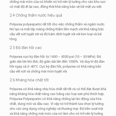
chống mài mòn của nó khiến nó trở nên lý tưởng cho các khu vực
có mật độ đi lại cao, đồng thời khả năng bảo vệ bề mặt ưu việt.
2.4 Chống thấm nước hiệu quả
Polyurea polyaspartic rất tốt cho việc chống thấm và ngâm nước.
Nó tạo ra một lớp màng chống thấm liền mạch với khả năng bắc
cầu vết nứt tuyệt vời và độ bám dính tuyệt vời với kim loại và bê
tông.
2.5 Độ đàn hồi cao
Polyurea cực kỳ đàn hồi: từ 1450 – 4350 psi (10 – 30 MPa). Độ
giãn dài lớn khi đứt, độ giãn dài lên đến 1000%. Và duy trì độ đàn
hồi ngay cả ở -40°C. Cực kỳ đàn hồi, polyurea có khả năng bắc
cầu vết nứt và chống mài mòn tuyệt vời.
2.6 Kháng hóa chất tốt
Polyurea có khả năng chịu hóa chất rất tốt và có thể đạt được khả
năng kháng hóa chất nâng cao bằng các loại sơn phủ thích hợp.
Polyurea Polyaspartic có khả năng chống lại tác động của hóa
chất, dung môi và dầu cao. Vì vậy nó trở thành lựa chọn lý tưởng
cho các ứng dụng công nghiệp và thương mại. Độ bền vượt trội
và khả năng chống mài mòn của nó làm cho nó trở nên lý tưởng