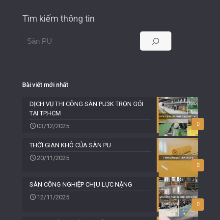
Tìm kiếm thông tin
Bài viết mới nhất
DỊCH VỤ THI CÔNG SÀN PU3K TRỌN GÓI
TẠI TP.HCM
0
03/12/2025
THỜI GIAN KHÔ CỦA SÀN PU
20/11/2025
0
SÀN CÔNG NGHIỆP CHỊU LỰC NẶNG
12/11/2025
0