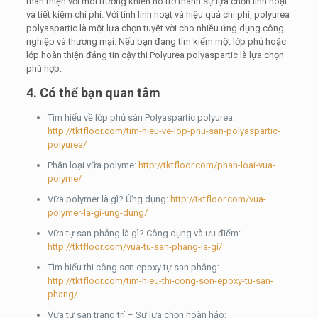
thân thiện với môi trường khiến nó trở thành sự lựa chọn linh hoạt
và tiết kiệm chi phí. Với tính linh hoạt và hiệu quả chi phí, polyurea
polyaspartic là một lựa chọn tuyệt vời cho nhiều ứng dụng công
nghiệp và thương mại. Nếu bạn đang tìm kiếm một lớp phủ hoặc
lớp hoàn thiện đáng tin cậy thì Polyurea polyaspartic là lựa chọn
phù hợp.
4. Có thể bạn quan tâm
Tìm hiểu về lớp phủ sàn Polyaspartic polyurea:
http://tktfloor.com/tim-hieu-ve-lop-phu-san-polyaspartic-
polyurea/
Phân loại vữa polyme:
http://tktfloor.com/phan-loai-vua-
polyme/
Vữa polymer là gì? Ứng dụng:
http://tktfloor.com/vua-
polymer-la-gi-ung-dung/
Vữa tự san phẳng là gì? Công dụng và ưu điểm:
http://tktfloor.com/vua-tu-san-phang-la-gi/
Tìm hiểu thi công sơn epoxy tự san phẳng:
http://tktfloor.com/tim-hieu-thi-cong-son-epoxy-tu-san-
phang/
Vữa tự san trang trí – Sự lựa chọn hoàn hảo: