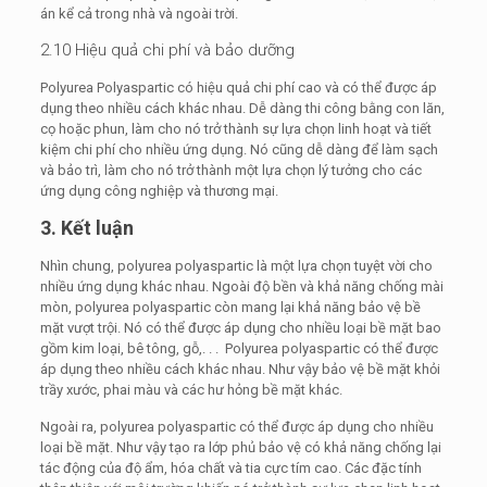
án kể cả trong nhà và ngoài trời.
2.10 Hiệu quả chi phí và bảo dưỡng
Polyurea Polyaspartic có hiệu quả chi phí cao và có thể được áp
dụng theo nhiều cách khác nhau. Dễ dàng thi công bằng con lăn,
cọ hoặc phun, làm cho nó trở thành sự lựa chọn linh hoạt và tiết
kiệm chi phí cho nhiều ứng dụng. Nó cũng dễ dàng để làm sạch
và bảo trì, làm cho nó trở thành một lựa chọn lý tưởng cho các
ứng dụng công nghiệp và thương mại.
3. Kết luận
Nhìn chung, polyurea polyaspartic là một lựa chọn tuyệt vời cho
nhiều ứng dụng khác nhau. Ngoài độ bền và khả năng chống mài
mòn, polyurea polyaspartic còn mang lại khả năng bảo vệ bề
mặt vượt trội. Nó có thể được áp dụng cho nhiều loại bề mặt bao
gồm kim loại, bê tông, gỗ,. . . Polyurea polyaspartic có thể được
áp dụng theo nhiều cách khác nhau. Như vậy bảo vệ bề mặt khỏi
trầy xước, phai màu và các hư hỏng bề mặt khác.
Ngoài ra, polyurea polyaspartic có thể được áp dụng cho nhiều
loại bề mặt. Như vậy tạo ra lớp phủ bảo vệ có khả năng chống lại
tác động của độ ẩm, hóa chất và tia cực tím cao. Các đặc tính