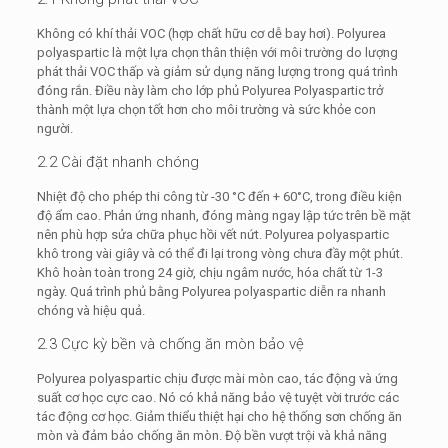
Không có khí thải VOC (hợp chất hữu cơ dễ bay hơi). Polyurea
polyaspartic là một lựa chọn thân thiện với môi trường do lượng
phát thải VOC thấp và giảm sử dụng năng lượng trong quá trình
đóng rắn. Điều này làm cho lớp phủ Polyurea Polyaspartic trở
thành một lựa chọn tốt hơn cho môi trường và sức khỏe con
người.
2.2 Cài đặt nhanh chóng
Nhiệt độ cho phép thi công từ -30 °C đến + 60°C, trong điều kiện
độ ẩm cao. Phản ứng nhanh, đóng màng ngay lập tức trên bề mặt
nên phù hợp sửa chữa phục hồi vết nứt. Polyurea polyaspartic
khô trong vài giây và có thể đi lại trong vòng chưa đầy một phút.
Khô hoàn toàn trong 24 giờ, chịu ngâm nước, hóa chất từ 1-3
ngày. Quá trình phủ bằng Polyurea polyaspartic diễn ra nhanh
chóng và hiệu quả.
2.3 Cực kỳ bền và chống ăn mòn bảo vệ
Polyurea polyaspartic chịu được mài mòn cao, tác động và ứng
suất cơ học cực cao. Nó có khả năng bảo vệ tuyệt vời trước các
tác động cơ học. Giảm thiểu thiệt hại cho hệ thống sơn chống ăn
mòn và đảm bảo chống ăn mòn. Độ bền vượt trội và khả năng