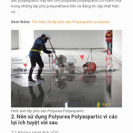
axit polyaspartic này làm cho polyurea polyaspartic trở thành một
trong những lớp phủ polyurethane bền và đáng tin cậy nhất hiện
có.
Xem thêm:
Tìm hiểu về lớp phủ sàn Polyaspartic polyurea
Hình ảnh lớp phủ sàn Polyurea Polyaspartic
2. Nên sử dụng Polyurea Polyaspartic vì các
lợi ích tuyệt vời sau
2.1 Không phát thải VOC