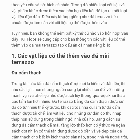
theo yêu cầu và sở thích cá nhân. Trong đó nhiều loại cốt liệu và
vật phẩm khác được thêm vào hỗn hợp liên kết để tạo ra một loại
vật liệu độc đáo. Điều này không giống như đá terrazzo tiêu
chuẩn được làm sẵn với cốt liệu cụ thể được thêm vào.
Tuy nhiên, bạn không thể ném bất kỳ thứ cũ nào vào hỗn hợp! Sau
đây TKT Floor sẽ cung cấp cho bạn thông tin các vật liệu có thể
thêm vào đá mài terrazzo tạo dấu ấn cá nhân riêng biệt
1. Các vật liệu có thể thêm vào đá mài
terrazzo
Đá cẩm thạch
Trong khi các tấm đá cẩm thạch được coi là hiếm và đắt tiền, thì
nhu cầu lại ít hơn nhưng nguồn cung lại nhiều hơn đối với những
mảnh vụn và phế liệu nhỏ được tích lũy thông qua việc khai thác
các tấm lớn hơn nhiều. Đá terrazzo bằng đá cẩm thạch thực sự
đã có từ nhiều thế kỷ trước, khi các tòa nhà cũ làm từ đá cẩm
thạch được tái chế làm vật liệu cho những cư dân có thu nhập
thấp hơn sử dụng trong chính ngôi nhà của họ. Bằng cách sử
dụng đá cẩm thạch đã mài, tầng lớp thấp hơn có ý thức về ngân
sách đột nhiên có thể tận dụng được độ bền và vẻ đẹp của đá
cẩm thạch cho bất kỳ kích thước sàn nào, trong nhà và ngoài trời,