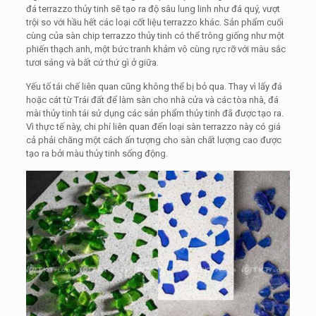
đá terrazzo thủy tinh sẽ tạo ra độ sâu lung linh như đá quý, vượt
trội so với hầu hết các loại cốt liệu terrazzo khác. Sản phẩm cuối
cùng của sàn chip terrazzo thủy tinh có thể trông giống như một
phiến thạch anh, một bức tranh khảm vô cùng rực rỡ với màu sắc
tươi sáng và bất cứ thứ gì ở giữa.
Yếu tố tái chế liên quan cũng không thể bị bỏ qua. Thay vì lấy đá
hoặc cát từ Trái đất để làm sàn cho nhà cửa và các tòa nhà, đá
mài thủy tinh tái sử dụng các sản phẩm thủy tinh đã được tạo ra.
Vì thực tế này, chi phí liên quan đến loại sàn terrazzo này có giá
cả phải chăng một cách ấn tượng cho sàn chất lượng cao được
tạo ra bởi màu thủy tinh sống động.