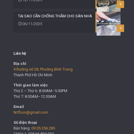
0
TẠI SAO CẦN CHỐNG THẤM CHO SÀN NHÀ
06/11/2025
0
Liên hệ
Địa chỉ
9 Đường số 28, Phường Bình Trưng
Thành Phố Hồ Chí Minh
Thời gian làm việc
Thứ 2 – Thứ 6: 8:00AM–5:00PM
Thứ 7: 8:00AM–12:00AM
Email
tktfloor@gmail.com
Số điện thoại
Bán hàng:
09.05.356.285
CSKH 1: 028.66.830.930