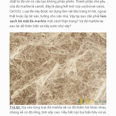
chất từ đá vôi có cấu tạo không phân phiến. Thành phần chủ yếu
của đá marble là canxit, đây là dạng kết tinh của cacbonat canxi,
CaCO3). Loại đá này được sử dụng làm vật liệu trang trí nội, ngoại
thất hoặc ốp lát sàn, tường cho căn nhà. Vậy tại sao cần phải
làm
sạch bề mặt đá marble
một cách thận trọng? Và đá marble tại
sao lại dễ thấm bẩn và trầy xước như vậy?
Trả lời:
tùy vào từng loại đá marble sẽ có độ thấm hút khác nhau,
chúng sẽ có độ rỗng, tính xốp cao. Hầu hết các bụi bẩn hữu cơ và