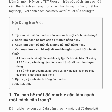
kiềm ăn mòn. Hãy cùng TKT Floor tìm hiểu các cách làm sạch đá
cẩm thạch ở nhiều hạng mục khác nhau trong như sàn, mặt bàn,
mặt bếp,… với danh sách các mẹo và thủ thuật của chúng tôi.
Nội Dung Bài Viết
1. Tại sao bề mặt đá marble cần làm sạch một cách cẩn trọng?
2. Cách làm sạch bề mặt sàn đá marble hằng ngày
3. Cách làm sạch bề mặt đá Marble nội thất hằng ngày
4. Các mẹo làm sạch bề mặt đá marble ngăn ngừa khỏi các vết
ố bẩn
4.1 Làm sạch bề mặt đá marble này lập tức khi vết bẩn rớt xuống
4.2 Sử dụng các dung dịch làm sạch bề mặt đá marble chuyên
dụng
4.3 Sử hỗn hợp bột Bracking Soda và oxy già làm sạch bề mặt
đá marble một cách thận trọng
5. Dịch vụ vệ sinh, đánh bóng đá marble
0905.356.285
1. Tại sao bề mặt đá marble cần làm sạch
một cách cẩn trọng?
Đá marble hay còn gọi là đá cẩm thạch – một loại đá được biến