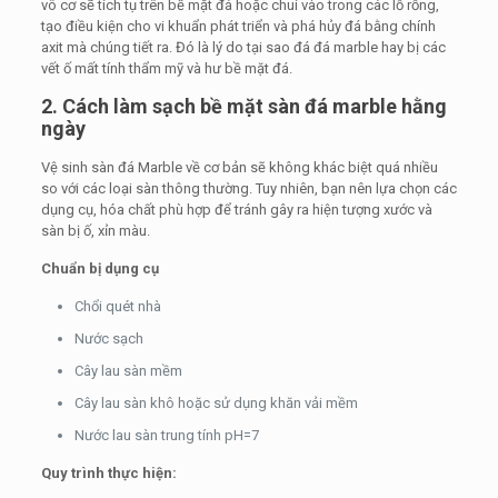
vô cơ sẽ tích tụ trên bề mặt đá hoặc chui vào trong các lỗ rỗng,
tạo điều kiện cho vi khuẩn phát triển và phá hủy đá bằng chính
axit mà chúng tiết ra. Đó là lý do tại sao đá đá marble hay bị các
vết ố mất tính thẩm mỹ và hư bề mặt đá.
2. Cách làm sạch bề mặt sàn đá marble hằng
ngày
Vệ sinh sàn đá Marble về cơ bản sẽ không khác biệt quá nhiều
so với các loại sàn thông thường. Tuy nhiên, bạn nên lựa chọn các
dụng cụ, hóa chất phù hợp để tránh gây ra hiện tượng xước và
sàn bị ố, xỉn màu.
Chuẩn bị dụng cụ
Chổi quét nhà
Nước sạch
Cây lau sàn mềm
Cây lau sàn khô hoặc sử dụng khăn vải mềm
Nước lau sàn trung tính pH=7
Quy trình thực hiện: