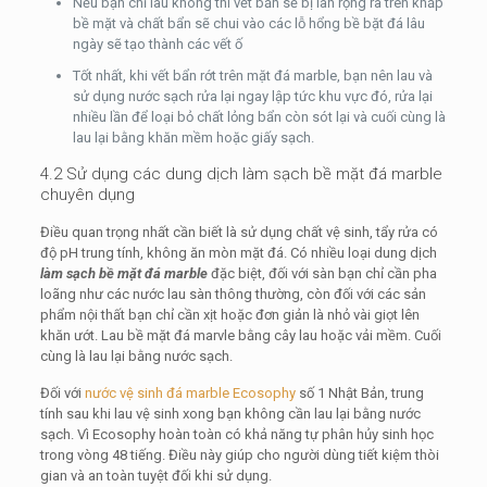
Nếu bạn chỉ lau không thì vết bẩn sẽ bị lan rộng ra trên khắp
bề mặt và chất bẩn sẽ chui vào các lỗ hổng bề bặt đá lâu
ngày sẽ tạo thành các vết ố
Tốt nhất, khi vết bẩn rớt trên mặt đá marble, bạn nên lau và
sử dụng nước sạch rửa lại ngay lập tức khu vực đó, rửa lại
nhiều lần để loại bỏ chất lỏng bẩn còn sót lại và cuối cùng là
lau lại bằng khăn mềm hoặc giấy sạch.
4.2 Sử dụng các dung dịch làm sạch bề mặt đá marble
chuyên dụng
Điều quan trọng nhất cần biết là sử dụng chất vệ sinh, tẩy rửa có
độ pH trung tính, không ăn mòn mặt đá. Có nhiều loại dung dịch
làm sạch bề mặt đá marble
đặc biệt, đối với sàn bạn chỉ cần pha
loãng như các nước lau sàn thông thường, còn đối với các sản
phẩm nội thất bạn chỉ cần xịt hoặc đơn giản là nhỏ vài giọt lên
khăn ướt. Lau bề mặt đá marvle bằng cây lau hoặc vải mềm. Cuối
cùng là lau lại bằng nước sạch.
Đối với
nước vệ sinh đá marble Ecosophy
số 1 Nhật Bản, trung
tính sau khi lau vệ sinh xong bạn không cần lau lại bằng nước
sạch. Vì Ecosophy hoàn toàn có khả năng tự phân hủy sinh học
trong vòng 48 tiếng. Điều này giúp cho người dùng tiết kiệm thòi
gian và an toàn tuyệt đối khi sử dụng.