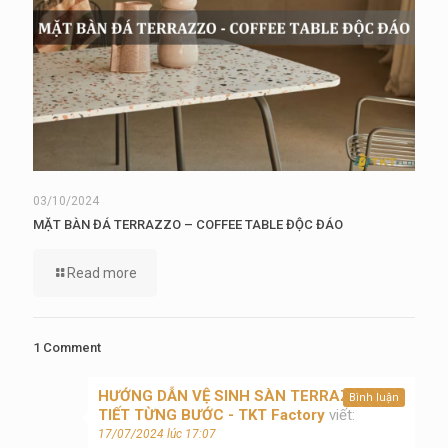
03/10/2024
MẶT BÀN ĐÁ TERRAZZO – COFFEE TABLE ĐỘC ĐÁO
Read more
1 Comment
HƯỚNG DẪN VỆ SINH SÀN TERRAZZO CHI
Bình luận
TIẾT TỪNG BƯỚC - TKT Factory
viết:
17/07/2024 lúc 17:07