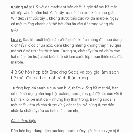
Không nên:
Đối với đá marble vì bản chất là gốc đá vôi bề mặt
rất xốp và dễ thấm hút. Chất tẩy rửa có tính axit, kiềm như giấm,
Windex và thuốc tẩy,… không được tiếp xúc với đá marble. Ngay
cả một miếng chanh có thể bắt đầu ăn vào đá trong vòng vài
giây.
Lưu ý:
Sau khi xuất hiện các vết ố nhiều khách hàng đã mua dung
dịch tẩy rỉ ố có chứa axit, kiềm không những không thấy hiệu quả
mà vết ố sẽ trở nên tồi tệ hơn. Tương tự, chất tẩy rửa có chứa các
hạt mài mòn hoặc bọt biển thô sẽ làm xước lớp hoàn thiện của đá
marble.
4.3 Sử hỗn hợp bột Bracking Soda và oxy già làm sạch
bề mặt đá marble một cách thận trọng
Trường hợp đá Marble của bạn bị ố, thấm xuống bề mặt đá, bạn
có thể sử dụng hỗn hợp bột baking soda, oxy già để hút các vết ố
bẩn ra khỏi bề mặt đá – nhưng hãy thận trọng. Baking soda là
một chất kiềm và cần được xử lý cẩn thận. Nó cũng được dán
nhãn là chất tẩy rửa có tính mài mòn nhẹ.
Cách thực hiện
Đắp hỗn hợp dung dịch backing soda + Oxy già lên khu vực bị ố