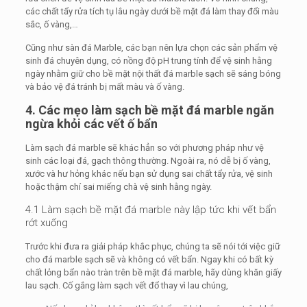
các chất tẩy rửa tích tụ lâu ngày dưới bề mặt đá làm thay đổi màu
sắc, ố vàng,…
Cũng như sàn đá Marble, các bạn nên lựa chọn các sản phẩm vệ
sinh đá chuyên dụng, có nồng độ pH trung tính để vệ sinh hằng
ngày nhằm giữ cho bề mặt nội thất đá marble sạch sẽ sáng bóng
và bảo vệ đá tránh bị mất màu và ố vàng.
4. Các mẹo làm sạch bề mặt đá marble ngăn
ngừa khỏi các vết ố bẩn
Làm sạch đá marble sẽ khác hẳn so với phương pháp như vệ
sinh các loại đá, gạch thông thường. Ngoài ra, nó dễ bị ố vàng,
xước và hư hỏng khác nếu bạn sử dụng sai chất tẩy rửa, vệ sinh
hoặc thậm chí sai miếng chà vệ sinh hằng ngày.
4.1 Làm sạch bề mặt đá marble này lập tức khi vết bẩn
rớt xuống
Trước khi đưa ra giải pháp khắc phục, chúng ta sẽ nói tới việc giữ
cho đá marble sạch sẽ và không có vết bẩn. Ngay khi có bất kỳ
chất lỏng bẩn nào tràn trên bề mặt đá marble, hãy dùng khăn giấy
lau sạch. Cố gắng làm sạch vết đổ thay vì lau chúng,