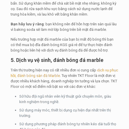
bẩn. Sử dụng khăn mềm để chà xát bề mặt nhẹ nhàng; không kỳ
cọ. Sau đó rửa sạch khu vực bằng cách sử dụng nước lạnh để
trung hòa kiềm, và lau khô vết bằng khăn mềm.
Bạn hãy lưu ý rằng
: bạn không nên để hỗn hợp trên sàn quá lâu
vì baking soda sẽ làm mờ lớp bóng trên bề mặt đá marble.
Nếu trường hợp mặt đá marble của bạn bị mất độ bóng thì bạn
có thể mua bộ đĩa đánh bóng KGS giá rẻ để tự thực hiện đánh
bóng hoặc liên hệ với dịch vụ đánh bóng đá để được hỗ trợ.
5. Dịch vụ vệ sinh, đánh bóng đá marble
Trên thị trường hiện nay có rất nhiều đơn vị cung cấp
dịch vụ phục
hồi, đánh bóng sàn đá Marble
. Tuy nhiên TKT Floor là một đơn vị
được nhiều khách hàng, doanh nghiệp tin tưởng và lựa chọn. TKT
Floor có một số điểm nổi bật so với các đơn vị khác:
Sở hữu đội ngũ nhân viên kỹ thuật giỏi chuyên môn, giàu
kinh nghiệm trong nghề.
Sử dụng máy móc, thiết bị dụng cụ hiện đại nhất trên thị
trường.
Sử dụng phương pháp đánh bóng tự nhiên kéo dài tuổi thọ