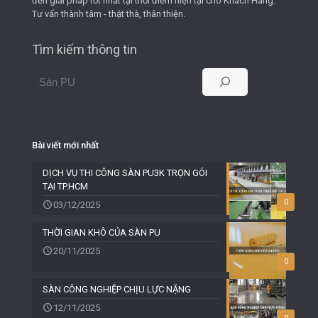
đến giải pháp tốt nhất tại thời điểm hiện tại cho Khách Hàng.
Tư vấn thành tâm - thật thà, thân thiện.
Tìm kiếm thông tin
Bài viết mới nhất
DỊCH VỤ THI CÔNG SÀN PU3K TRỌN GÓI
TẠI TP.HCM
0
03/12/2025
THỜI GIAN KHÔ CỦA SÀN PU
20/11/2025
0
SÀN CÔNG NGHIỆP CHỊU LỰC NẶNG
12/11/2025