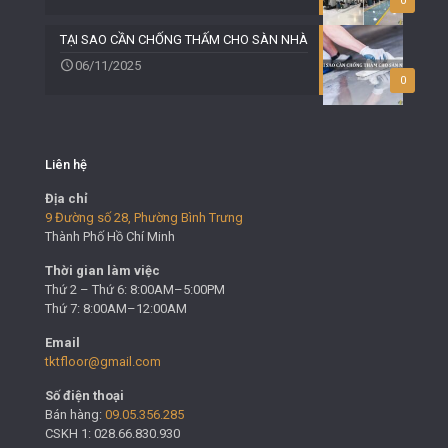
0
TẠI SAO CẦN CHỐNG THẤM CHO SÀN NHÀ
06/11/2025
0
Liên hệ
Địa chỉ
9 Đường số 28, Phường Bình Trưng
Thành Phố Hồ Chí Minh
Thời gian làm việc
Thứ 2 – Thứ 6: 8:00AM–5:00PM
Thứ 7: 8:00AM–12:00AM
Email
tktfloor@gmail.com
Số điện thoại
Bán hàng:
09.05.356.285
CSKH 1: 028.66.830.930