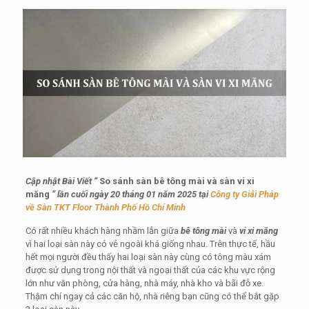
Cập nhật Bài Viết “
So sánh sàn bê tông mài và sàn vi xi
măng
” lần cuối ngày 20 tháng 01 năm 2025 tại
Công ty Giải Pháp
về Sàn TKT Floor Thành Phố Hồ Chí Minh
Có rất nhiều khách hàng nhầm lẫn giữa
bê tông mài
và
vi xi măng
vì hai loại sàn này có vẻ ngoài khá giống nhau. Trên thực tế, hầu
hết mọi người đều thấy hai loại sàn này cùng có tông màu xám
được sử dụng trong nội thất và ngoại thất của các khu vực rộng
lớn như văn phòng, cửa hàng, nhà máy, nhà kho và bãi đỗ xe.
Thậm chí ngay cả các căn hộ, nhà riêng bạn cũng có thể bắt gặp