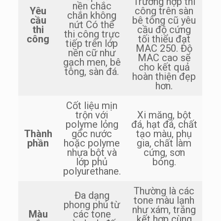
Trường hợp thi
nền chắc
Yêu
công trên sàn
chắn không
cầu
bê tông cũ yêu
nứt Có thể
thi
cầu độ cứng
thi công trực
công
tối thiểu đạt
tiếp trên lớp
MAC 250. Độ
nền cữ như
MAC cao sẽ
gạch men, bê
cho kết quả
tông, sàn đá.
hoàn thiện đẹp
hơn.
Cốt liệu mịn
trộn với
Xi măng, bột
polyme lỏng
đá, hạt đá, chất
Thành
gốc nước
tạo màu, phụ
phần
hoặc polyme
gia, chất làm
nhựa bột và
cứng, sơn
lớp phủ
bóng.
polyurethane.
Thường là các
Đa dạng
tone màu lạnh
phong phú từ
như xám, trắng
Màu
các tone
kết hợp cùng