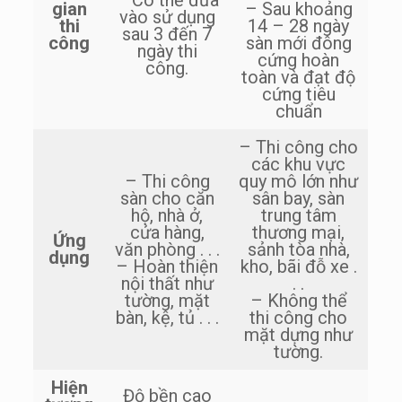
– Có thể đưa
gian
– Sau khoảng
vào sử dụng
thi
14 – 28 ngày
sau 3 đến 7
công
sàn mới đông
ngày thi
cứng hoàn
công.
toàn và đạt độ
cứng tiêu
chuẩn
– Thi công cho
các khu vực
– Thi công
quy mô lớn như
sàn cho căn
sân bay, sàn
hộ, nhà ở,
trung tâm
cửa hàng,
thương mại,
Ứng
văn phòng . . .
sảnh tòa nhà,
dụng
– Hoàn thiện
kho, bãi đỗ xe .
nội thất như
. .
tường, mặt
– Không thể
bàn, kệ, tủ . . .
thi công cho
mặt dựng như
tường.
Hiện
Độ bền cao