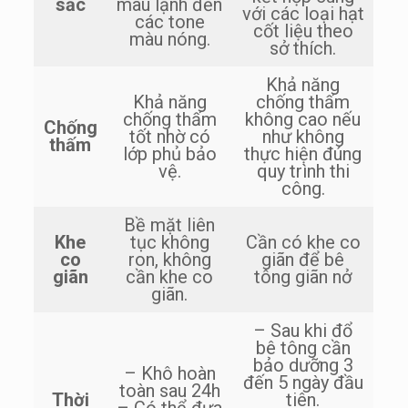
sắc
màu lạnh đến
với các loại hạt
các tone
cốt liệu theo
màu nóng.
sở thích.
Khả năng
Khả năng
chống thấm
chống thấm
không cao nếu
Chống
tốt nhờ có
như không
thấm
lớp phủ bảo
thực hiện đúng
vệ.
quy trình thi
công.
Bề mặt liên
Khe
tục không
Cần có khe co
co
ron, không
giãn để bê
giãn
cần khe co
tông giãn nở
giãn.
– Sau khi đổ
bê tông cần
bảo dưỡng 3
– Khô hoàn
đến 5 ngày đầu
toàn sau 24h
Thời
tiên.