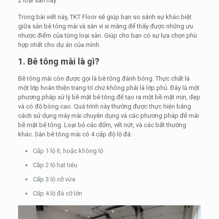
2 loại sàn này.
Trong bài viết này, TKT Floor sẽ giúp bạn so sánh sự khác biệt
giữa sàn bê tông mài và sàn vi xi măng để thấy được những ưu
nhược điểm của từng loại sàn. Giúp cho bạn có sự lựa chọn phù
hợp nhất cho dự án của mình.
1. Bê tông mài là gì?
Bê tông mài còn được gọi là bê tông đánh bóng. Thực chất là
một lớp hoàn thiện trang trí chứ không phải là lớp phủ. Đây là một
phương pháp xử lý bề mặt bê tông để tạo ra một bề mặt mịn, đẹp
và có độ bóng cao. Quá trình này thường được thực hiện bằng
cách sử dụng máy mài chuyên dụng và các phương pháp để mài
bề mặt bê tông. Loại bỏ các đốm, vết nứt, và các bất thường
khác. Sàn bê tông mài có 4 cấp độ lộ đá:
Cấp 1 lộ ít, hoặc không lộ
Cầp 2 lộ hạt tiêu
Cấp 3 lộ cỡ vừa
Cấp 4 lộ đá cỡ lớn