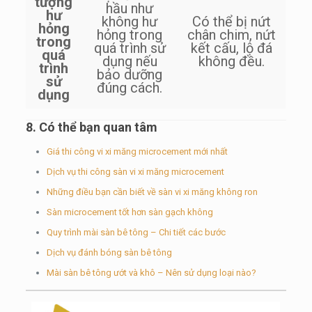
tượng
hầu như
hư
không hư
Có thể bị nứt
hỏng
hỏng trong
chân chim, nứt
trong
quá trình sử
kết cấu, lộ đá
quá
dụng nếu
không đều.
trình
bảo dưỡng
sử
đúng cách.
dụng
8. Có thể bạn quan tâm
Giá thi công vi xi măng microcement mới nhất
Dịch vụ thi công sàn vi xi măng microcement
Những điều bạn cần biết về sàn vi xi măng không ron
Sàn microcement tốt hơn sàn gạch không
Quy trình mài sàn bê tông – Chi tiết các bước
Dịch vụ đánh bóng sàn bê tông
Mài sàn bê tông ướt và khô – Nên sử dụng loại nào?