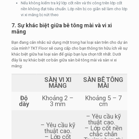
Nếu không kiểm tra kỹ lớp cốt nền và thi công trên lớp cốt
nền không đạt tiêu chuẩn. Lớp nền bị co giãn sẽ làm cho lớp
vi xi măng bị nứt theo
7. Sự khác biệt giữa bê tông mài và vi xi
măng
Bạn đang cân nhắc sử dụng một trong hai loại sàn trên cho dự án
của mình? TKT Floor sẽ cung cấp cho bạn thông tin hữu ích về sự
khác biệt giữa hai loại sàn để giúp bạn lựa chọn tốt nhất. Dưới
đây là sự khác biệt cơ bản giữa sàn bê tông mài và sàn vi xi
măng:
SÀN VI XI
SÀN BÊ TÔNG
MĂNG
MÀI
Độ
Khoảng 2 –
Khoảng 5 – 7
dày
3 mm
cm
– Yêu cầu kỹ
thuật cao.
– Yêu cầu kỹ
– Lớp cốt nền
thuật cao.
chắc chắn
– Lớp cốt