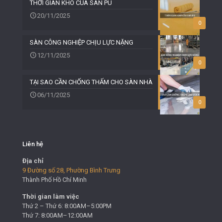
THỜI GIAN KHÔ CỦA SÀN PU
20/11/2025
0
SÀN CÔNG NGHIỆP CHỊU LỰC NẶNG
12/11/2025
0
TẠI SAO CẦN CHỐNG THẤM CHO SÀN NHÀ
06/11/2025
0
Liên hệ
Địa chỉ
9 Đường số 28, Phường Bình Trưng
Thành Phố Hồ Chí Minh
Thời gian làm việc
Thứ 2 – Thứ 6: 8:00AM–5:00PM
Thứ 7: 8:00AM–12:00AM