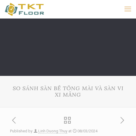
SO SÁNH SÀN BÊ TÔNG MÀI VÀ SÀN VI
XI MĂNG
Published by
Linh Duong Thuy
at
08/03/2024