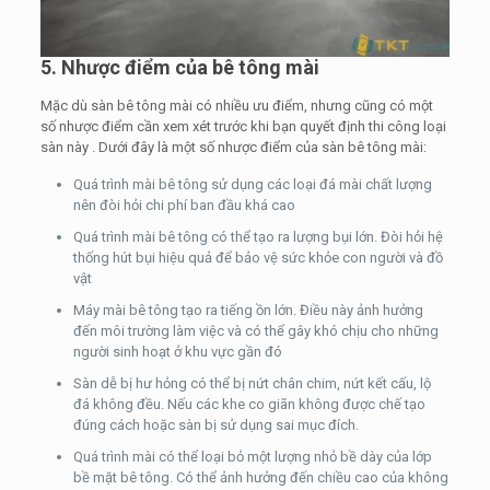
5. Nhược điểm của bê tông mài
Mặc dù sàn bê tông mài có nhiều ưu điểm, nhưng cũng có một
số nhược điểm cần xem xét trước khi bạn quyết định thi công loại
sàn này . Dưới đây là một số nhược điểm của sàn bê tông mài:
Quá trình mài bê tông sử dụng các loại đá mài chất lượng
nên đòi hỏi chi phí ban đầu khá cao
Quá trình mài bê tông có thể tạo ra lượng bụi lớn. Đòi hỏi hệ
thống hút bụi hiệu quả để bảo vệ sức khỏe con người và đồ
vật
Máy mài bê tông tạo ra tiếng ồn lớn. Điều này ảnh hưởng
đến môi trường làm việc và có thể gây khó chịu cho những
người sinh hoạt ở khu vực gần đó
Sàn dễ bị hư hỏng có thể bị nứt chân chim, nứt kết cấu, lộ
đá không đều. Nếu các khe co giãn không được chế tạo
đúng cách hoặc sàn bị sử dụng sai mục đích.
Quá trình mài có thể loại bỏ một lượng nhỏ bề dày của lớp
bề mặt bê tông. Có thể ảnh hưởng đến chiều cao của không