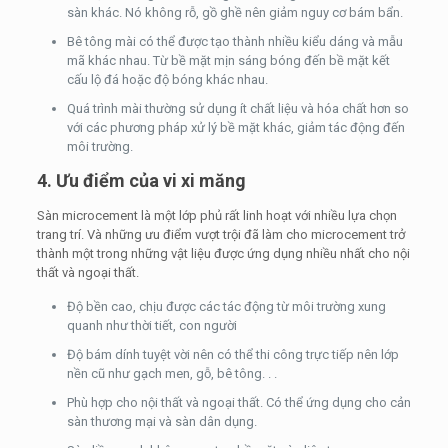
sàn khác. Nó không rỗ, gồ ghề nên giảm nguy cơ bám bẩn.
Bê tông mài có thể được tạo thành nhiều kiểu dáng và mẫu
mã khác nhau. Từ bề mặt mịn sáng bóng đến bề mặt kết
cấu lộ đá hoặc độ bóng khác nhau.
Quá trình mài thường sử dụng ít chất liệu và hóa chất hơn so
với các phương pháp xử lý bề mặt khác, giảm tác động đến
môi trường.
4. Ưu điểm của vi xi măng
Sàn microcement là một lớp phủ rất linh hoạt với nhiều lựa chọn
trang trí. Và những ưu điểm vượt trội đã làm cho microcement trở
thành một trong những vật liệu được ứng dụng nhiều nhất cho nội
thất và ngoại thất.
Độ bền cao, chịu được các tác động từ môi trường xung
quanh như thời tiết, con người
Độ bám dính tuyệt vời nên có thể thi công trực tiếp nên lớp
nền cũ như gạch men, gỗ, bê tông. . .
Phù hợp cho nội thất và ngoại thất. Có thể ứng dụng cho cản
sàn thương mại và sàn dân dụng.