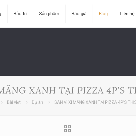
g
Bảo trì
Sản phẩm
Báo giá
Blog
Liên hệ
 MĂNG XANH TẠI PIZZA 4P’S 
Bài viết
Dự án
SÀN VI XI MĂNG XANH TẠI PIZZA 4P’S TH