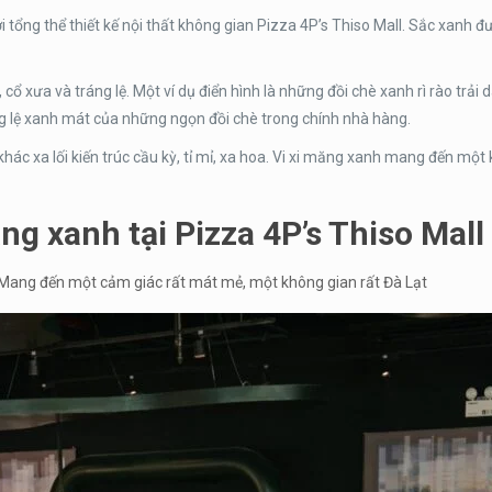
 tổng thể thiết kế nội thất không gian Pizza 4P’s Thiso Mall. Sắc xanh
 cổ xưa và tráng lệ. Một ví dụ điển hình là những đồi chè xanh rì rào trải
áng lệ xanh mát của những ngọn đồi chè trong chính nhà hàng.
c xa lối kiến trúc cầu kỳ, tỉ mỉ, xa hoa. Vi xi măng xanh mang đến một
g xanh tại Pizza 4P’s Thiso Mall
kế. Mang đến một cảm giác rất mát mẻ, một không gian rất Đà Lạt