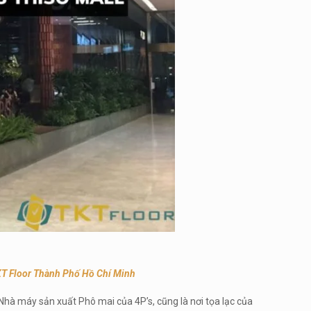
KT Floor Thành Phố Hồ Chí Minh
Nhà máy sản xuất Phô mai của 4P’s, cũng là nơi tọa lạc của