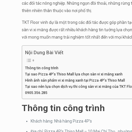
các đối tác nông nghiệp. Những ngọn đồi thoải, những rừng 
thiên nhiên thân thuộc vào nơi phố thị.
TKT Floor vinh dự là một trong các đối tác được góp phần tạo
sàn vi xi măng được rất nhiều khách hàng tin tưởng lựa chọn.
với mong muốn mang trải nghiệm tốt nhất đến với mọi khác
Nội Dung Bài Viết
Thông tin công trình
Tại sao Pizza 4P’s Thiso Mall lựa chọn sàn vi xi măng xanh
Hình ảnh sản phẩm vi xi măng xanh tại Pizza 4P’s Thiso Mall
Tại sao nên lựa chọn dịch vụ thi công sàn vi xi măng của TKT Fl
0905.356.285
Thông tin công trình
Khách hàng: Nhà hàng Pizza 4P’s
Địa chỉ: Pizza 4P’s Thiso Mall – 10 Mai Chí Thọ , phư