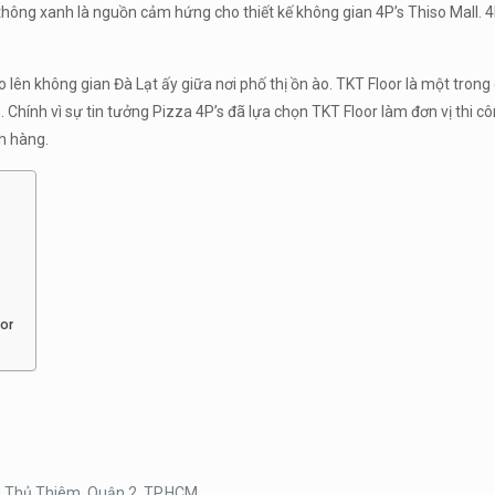
thông xanh là nguồn cảm hứng cho thiết kế không gian 4P’s Thiso Mall. 
 lên không gian Đà Lạt ấy giữa nơi phố thị ồn ào. TKT Floor là một trong
 Chính vì sự tin tưởng Pizza 4P’s đã lựa chọn TKT Floor làm đơn vị thi c
h hàng.
oor
ờng Thủ Thiêm, Quận 2, TP.HCM