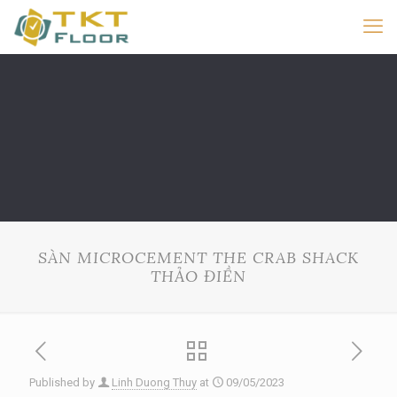
SÀN MICROCEMENT THE CRAB SHACK
THẢO ĐIỀN
Published by
Linh Duong Thuy
at
09/05/2023