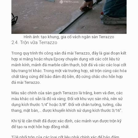
Hình ảnh: tạo khung, gia cố vách ngăn sàn Terrazzo
2.4. Trộn vữa Terrazzo
Trong quy trình thi công sàn đá mài Terrazzo, đây là giai đoạn kết
hợp xi măng hoặc nhựa Epoxy chuyên dụng với các côt liệu từ
mảnh kính, mảnh đá marble cẩm thạch, bột đá và các các loại cốt
liệu trang trí khác. Trong một vài trường hợp, sẽ trộn cùng các hóa
chất tăng cứng để bảo đảm độ bền, độ cứng chắc cho hỗn hợp
đá mài Terrazzo.
Màu sắc chính của sàn gạch Terrazzo là trắng, kem và đen, các
màu khác có sẵn là đỏ và vàng. Đối với khu vực sàn nhà, nên sử
dụng kích thước 1/4″ hoặc 3/8″. Đối với chân tường, tường, cầu
thang, mặt bàn,… được khuyến khích sử dụng kích thước 3/16″.
Khi tỷ lệ cần thiết đã được xác định, các mảnh vụn được trộn kỹ
để tạo ra một hỗn hợp đồng nhất.
Tỉ lệ phối trộn của các loại cốt liệu phải chính xác để bảo đảm