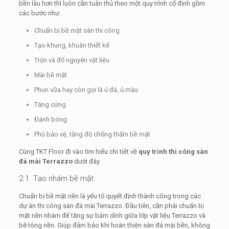
bền lâu hơn thì luôn cần tuân thủ theo một quy trình cố định gồm
các bước như:
Chuẩn bị bề mặt sàn thi công
Tạo khung, khuân thiết kế
Trộn và đổ nguyên vật liệu
Mài bề mặt
Phun vữa hay còn gọi là ủ đá, ủ màu
Tăng cứng
Đánh bóng
Phủ bảo vệ, tăng độ chống thấm bề mặt
Cùng TKT Floor đi vào tìm hiểu chi tiết về
quy trình thi công sàn
đá mài Terrazzo
dưới đây
2.1. Tạo nhám bề mặt
Chuẩn bị bề mặt nền là yếu tố quyết định thành công trong các
dự án thi công sàn đá mài Terrazzo. Đầu tiên, cần phải chuẩn bị
mặt nền nhám để tăng sự bám dính giữa lớp vật liệu Terrazzo và
bê tông nền. Giúp đảm bảo khi hoàn thiện sàn đá mài bền, không