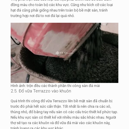
đồng màu cho toàn bộ các khu vực. Cũng như kích cỡ các loại
hạt đá cũng phải giống nhau trên toàn bộ bề mặt sàn, tránh
trường hợp nơi đá to nơi đá lại quá nhỏ.
Hình ảnh: trộn đều các thành phần thi công sàn đá mài
2.5. Đổ vữa Terrazzo vào khuôn
Quá trình thi công đổ vữa Terrazzo lên bề mặt sàn đã chuẩn bị
trước đó phải hết sức cẩn thận. Tốt nhất là nên chia ra các xô,
thùng nhỏ, đổ bằng tay nếu sàn có các cấu trúc thiết kế phức tạp.
Nếu khu vực sàn có thiết kế với nhiều màu sắc khác nhau. Người
thợ sẽ tạo ra các khuôn và đổ vữa đá mài vào các khuôn này,
tránh loang ra các khu vực khác.