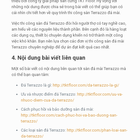
thiệu bởi công ty giải pháp sàn cứng TKT Floor. Hy vọng với
những nội dung được chia sẻ trong bài viết có thể giúp bạn có
cái nhìn chi tiết hơn về quy trình thi công sàn Terrazzo đá mài.
Việc thi công sàn đá Terrazzo đòi hỏi người thợ có tay nghề cao,
am hiểu về các nguyên liệu thành phần. Bên cạnh đó là hàng loạt
các dụng cụ, thiết bị chuyên dụng khiến nó trở thành một công
việc khó khăn. Bạn nên lựa chọn các đơn vị thi công sàn đá mài
Terrazzo chuyên nghiệp để dự án đạt kết quả cao nhất.
4. Nội dung bài viết liên quan
Một số bài viết có nội dung liên quan tới sàn đá mài Terrazzo mà
có thể bạn quan tâm:
Đá Terrazzo là gì:
http://tktfloor.com/da-terrazzo-la-gi/
Ưu và nhược điểm đá Terrazzo:
http://tktfloor.com/uu-va-
nhuoc-diem-cua-da-terrazzo/
Cách phục hồi và bảo dưỡng sàn đá mài:
http://tktfloor.com/cach-phuc-hoi-va-bao-duong-san-
terrazzo/
Các loại sàn đá Terrazzo:
http://tktfloor.com/phan-loai-san-
da-terrazzo/