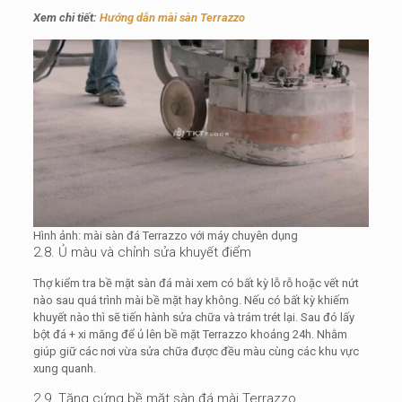
Xem chi tiết:
Hướng dẫn mài sàn Terrazzo
Hình ảnh: mài sàn đá Terrazzo với máy chuyên dụng
2.8. Ủ màu và chỉnh sửa khuyết điểm
Thợ kiểm tra bề mặt sàn đá mài xem có bất kỳ lỗ rỗ hoặc vết nứt
nào sau quá trình mài bề mặt hay không. Nếu có bất kỳ khiếm
khuyết nào thì sẽ tiến hành sửa chữa và trám trét lại. Sau đó lấy
bột đá + xi măng để ủ lên bề mặt Terrazzo khoảng 24h. Nhằm
giúp giữ các nơi vừa sửa chữa được đều màu cùng các khu vực
xung quanh.
2.9. Tăng cứng bề mặt sàn đá mài Terrazzo