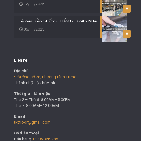
12/11/2025
0
TẠI SAO CẦN CHỐNG THẤM CHO SÀN NHÀ
06/11/2025
0
Liên hệ
Địa chỉ
9 Đường số 28, Phường Bình Trưng
Thành Phố Hồ Chí Minh
Thời gian làm việc
Thứ 2 – Thứ 6: 8:00AM–5:00PM
Thứ 7: 8:00AM–12:00AM
Email
tktfloor@gmail.com
Số điện thoại
Bán hàng:
09.05.356.285