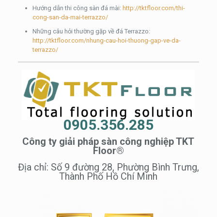
Hướng dẫn thi công sàn đá mài:
http://tktfloor.com/thi-
cong-san-da-mai-terrazzo/
Những câu hỏi thường gặp về đá Terrazzo:
http://tktfloor.com/nhung-cau-hoi-thuong-gap-ve-da-
terrazzo/
0905.356.285
Công ty giải pháp sàn công nghiệp TKT
Floor®
Địa chỉ: Số 9 đường 28, Phường Bình Trưng,
Thành Phố Hồ Chí Minh