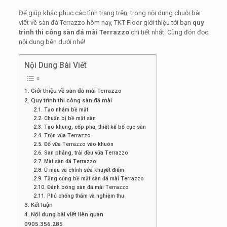
Để giúp khắc phục các tình trạng trên, trong nội dung chuỗi bài
viết về sàn đá Terrazzo hôm nay, TKT Floor giới thiệu tới bạn
quy
trình thi công sàn đá mài Terrazzo
chi tiết nhất. Cùng đón đọc
nội dung bên dưới nhé!
Nội Dung Bài Viết
1. Giới thiệu về sàn đá mài Terrazzo
2. Quy trình thi công sàn đá mài
2.1. Tạo nhám bề mặt
2.2. Chuẩn bị bề mặt sàn
2.3. Tạo khung, cốp pha, thiết kế bố cục sàn
2.4. Trộn vữa Terrazzo
2.5. Đổ vữa Terrazzo vào khuôn
2.6. San phẳng, trải đều vữa Terrazzo
2.7. Mài sàn đá Terrazzo
2.8. Ủ màu và chỉnh sửa khuyết điểm
2.9. Tăng cứng bề mặt sàn đá mài Terrazzo
2.10. Đánh bóng sàn đá mài Terrazzo
2.11. Phủ chống thấm và nghiệm thu
3. Kết luận
4. Nội dung bài viết liên quan
0905.356.285