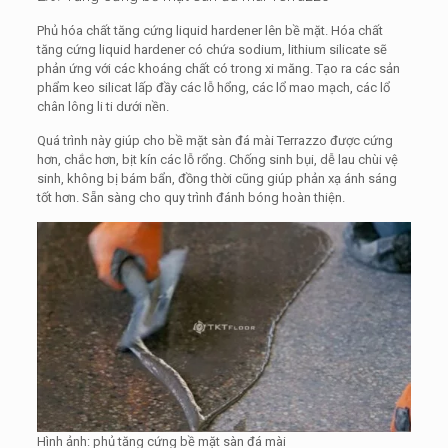
Phủ hóa chất tăng cứng liquid hardener lên bề mặt. Hóa chất
tăng cứng liquid hardener có chứa sodium, lithium silicate sẽ
phản ứng với các khoáng chất có trong xi măng. Tạo ra các sản
phẩm keo silicat lấp đầy các lỗ hổng, các lổ mao mạch, các lổ
chân lông li ti dưới nền.
Quá trình này giúp cho bề mặt sàn đá mài Terrazzo được cứng
hơn, chắc hơn, bịt kín các lỗ rổng. Chống sinh bụi, dễ lau chùi vệ
sinh, không bị bám bẩn, đồng thời cũng giúp phản xạ ánh sáng
tốt hơn. Sẵn sàng cho quy trình đánh bóng hoàn thiện.
Hình ảnh: phủ tăng cứng bề mặt sàn đá mài