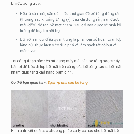
bị nứt, bong tróc.
Nếu là sàn mới, cần có nhiều thời gian để bê tông đóng rắn
(thường sau khoảng 21 ngày). Sau khi đóng rắn, sàn được
mài (đẽo) để tạo bề mặt nhám. Sau đó sàn được vệ sinh kỹ
lưỡng để loại bỏ hết bụi.
Đối với sàn cũ, điều quan trọng là phải loại bỏ hoàn toàn lớp
láng cũ. Thực hiện việc đục phá và làm sạch tất cả bụi và
mảnh vụn.
Tại công đoạn này nên sử dụng máy mài sàn bê tông hoặc máy
bắn bi để bóc đi lớp bề mặt trên cùng của bê tông, tạo ra bề mặt
nhám giúp tăng khả năng bám dính.
Có thể bạn quan tâm:
Dịch vụ mài sàn bê tông
Hình ảnh: kết quả các phương pháp xử lý cơ học cho bề mặt bê