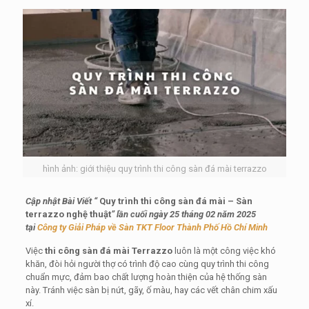
hình ảnh: giới thiệu quy trình thi công sàn đá mài terrazzo
Cập nhật Bài Viết “
Quy trình thi công sàn đá mài – Sàn
terrazzo nghệ thuật
” lần cuối ngày 25 tháng 02 năm 2025
tại
Công ty Giải Pháp về Sàn TKT Floor Thành Phố Hồ Chí Minh
Việc
thi công sàn đá mài Terrazzo
luôn là một công việc khó
khăn, đòi hỏi người thợ có trình độ cao cùng quy trình thi công
chuẩn mực, đảm bao chất lượng hoàn thiện của hệ thống sàn
này. Tránh việc sàn bị nứt, gãy, ố màu, hay các vết chân chim xấu
xí.