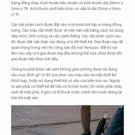
bằng đồng thau. Kích thước tiêu chuẩn có kích thước dài 20mm x
2mm x 7ft. Kích thước phổ biến khác có sẵn là dài 32mm x 3mm
x7 ft.
Các dải phân cách được đặt vào vị trí trước khi lớp xi măng đông
cứng. Các mẫu cần thiết được vẽ trên sàn ướt bằng cách sử dụng
dây nilon, hình vuông và các cạnh thẳng. Các dải phân cách sau
đó được đặt cẩn thận vào đúng vị trí đã thiết kế. Giai đoạn này rất
quan trọng trong việc thi công sàn đá mài Terrazzo. Bất kỳ sai
lầm nào xảy ra ở giai đoạn này đều không thể sửa chữa được khi
giai đoạn tiếp theo bắt đầu.
Chúng ta phải khảo sát xem không gian phòng được sử dụng
vào mục đích gì? từ đó lựa chọn các màu sắc và mẫu thiết kế
thích hợp, hoặc sử dụng thiết kế có sẵn của kiến trúc sư. Ngoài
ra sàn phải có thiết kế để nếu có bị tràn nước, thì nước phải chảy
xuôi về một phía, ở góc có lỗ thoát nước, tránh làm nước đọng lại
trên bề mặt sàn.