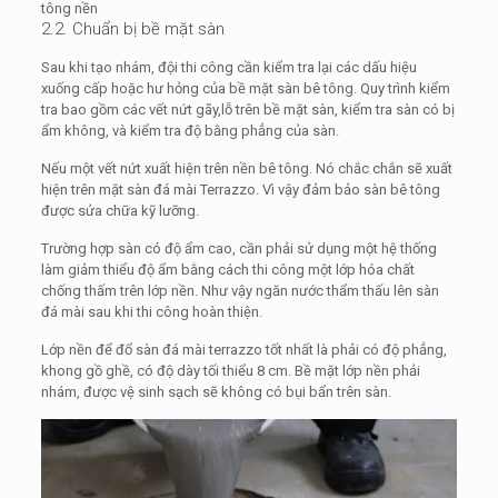
tông nền
2.2. Chuẩn bị bề mặt sàn
Sau khi tạo nhám, đội thi công cần kiểm tra lại các dấu hiệu
xuống cấp hoặc hư hỏng của bề mặt sàn bê tông. Quy trình kiểm
tra bao gồm các vết nứt gãy,lỗ trên bề mặt sàn, kiểm tra sàn có bị
ẩm không, và kiểm tra độ bằng phẳng của sàn.
Nếu một vết nứt xuất hiện trên nền bê tông. Nó chắc chắn sẽ xuất
hiện trên mặt sàn đá mài Terrazzo. Vì vậy đảm bảo sàn bê tông
được sửa chữa kỹ lưỡng.
Trường hợp sàn có độ ẩm cao, cần phải sử dụng một hệ thống
làm giảm thiểu độ ẩm bằng cách thi công một lớp hóa chất
chống thấm trên lớp nền. Như vậy ngăn nước thẩm thấu lên sàn
đá mài sau khi thi công hoàn thiện.
Lớp nền để đổ sàn đá mài terrazzo tốt nhất là phải có độ phẳng,
khong gồ ghề, có độ dày tối thiểu 8 cm. Bề mặt lớp nền phải
nhám, được vệ sinh sạch sẽ không có bụi bẩn trên sàn.