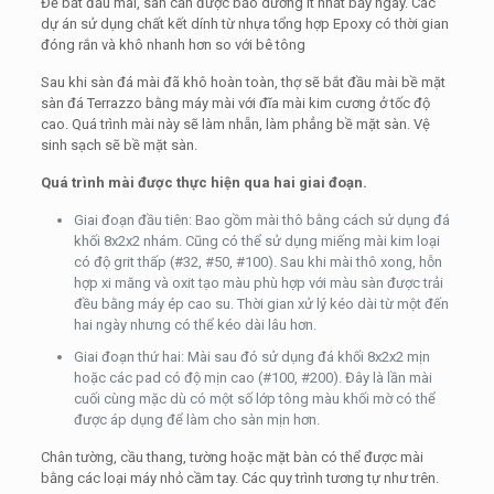
Để bắt đầu mài, sàn cần được bảo dưỡng ít nhất bảy ngày. Các
dự án sử dụng chất kết dính từ nhựa tổng hợp Epoxy có thời gian
đóng rắn và khô nhanh hơn so với bê tông
Sau khi sàn đá mài đã khô hoàn toàn, thợ sẽ bắt đầu mài bề mặt
sàn đá Terrazzo bằng máy mài với đĩa mài kim cương ở tốc độ
cao. Quá trình mài này sẽ làm nhẵn, làm phẳng bề mặt sàn. Vệ
sinh sạch sẽ bề mặt sàn.
Quá trình mài được thực hiện qua hai giai đoạn.
Giai đoạn đầu tiên: Bao gồm mài thô bằng cách sử dụng đá
khối 8x2x2 nhám. Cũng có thể sử dụng miếng mài kim loại
có độ grit thấp (#32, #50, #100). Sau khi mài thô xong, hỗn
hợp xi măng và oxit tạo màu phù hợp với màu sàn được trải
đều bằng máy ép cao su. Thời gian xử lý kéo dài từ một đến
hai ngày nhưng có thể kéo dài lâu hơn.
Giai đoạn thứ hai: Mài sau đó sử dụng đá khối 8x2x2 mịn
hoặc các pad có độ mịn cao (#100, #200). Đây là lần mài
cuối cùng mặc dù có một số lớp tông màu khối mờ có thể
được áp dụng để làm cho sàn mịn hơn.
Chân tường, cầu thang, tường hoặc mặt bàn có thể được mài
bằng các loại máy nhỏ cầm tay. Các quy trình tương tự như trên.