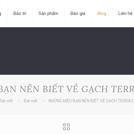
g
Bảo trì
Sản phẩm
Báo giá
Blog
Liên hệ
BẠN NÊN BIẾT VỀ GẠCH TERR
Bài viết
Bài viết
NHỮNG ĐIỀU BẠN NÊN BIẾT VỀ GẠCH TERRA