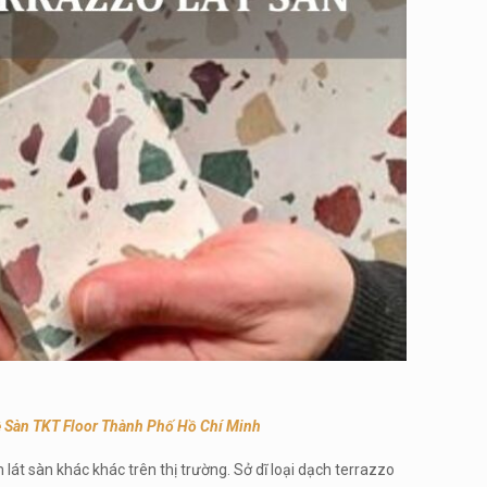
ề Sàn TKT Floor Thành Phố Hồ Chí Minh
lát sàn khác khác trên thị trường. Sở dĩ loại dạch terrazzo