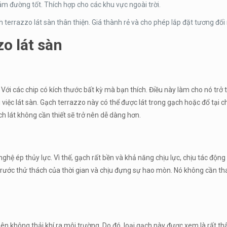
ám đường tốt. Thích hợp cho các khu vực ngoài trời.
 terrazzo lát sàn thân thiện. Giá thành rẻ và cho phép lắp đặt tương đố
zo
lát sàn
ới các chip có kích thước bất kỳ mà bạn thích. Điều này làm cho nó trở 
iệc lát sàn. Gạch terrazzo này có thể được lát trong gạch hoặc đổ tại chỗ.
ch lát không cần thiết sẽ trở nên dễ dàng hơn.
ép thủy lực. Vì thế, gạch rất bền và khả năng chịu lực, chịu tác động của
trước thử thách của thời gian và chịu đựng sự hao mòn. Nó không cần th
 không thải khí ra môi trường. Do đó, loại gạch này được xem là rất thâ