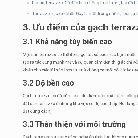
Rustic Terrazzo: Có đặc tính chống trơn trượt, tạo độ b
Terrazzo nguyên khối: Đây là một trong những loại gạch
3. Ưu điểm của gạch terraz
3.1 Khả năng tùy biến cao
Một sàn terrazzo có thể đóng gói tất cả các màu bạn muốn. V
tạo ra tác động mạnh mẽ và sự quan tâm đến thị giác chỉ với v
khiến cho việc lát sàn trơn tru mà không có mối nối. Hoặc gạ
3.2 Độ bền cao
Gạch terrazzo có độ cứng cao do được sản xuất bằng công nghệ 
đặt sàn terrazzo ở những khu vực có độ cao thấp. Nó đứng 
đặt đúng cách).
3.3 Thân thiện với môi trường
Gạch terrazzo sử dụng công nghệ ép thủy lực, không nung nên