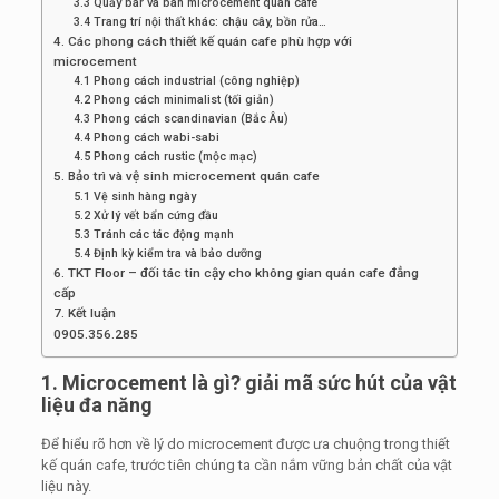
3.3 Quầy bar và bàn microcement quán cafe
3.4 Trang trí nội thất khác: chậu cây, bồn rửa…
4. Các phong cách thiết kế quán cafe phù hợp với
microcement
4.1 Phong cách industrial (công nghiệp)
4.2 Phong cách minimalist (tối giản)
4.3 Phong cách scandinavian (Bắc Âu)
4.4 Phong cách wabi-sabi
4.5 Phong cách rustic (mộc mạc)
5. Bảo trì và vệ sinh microcement quán cafe
5.1 Vệ sinh hàng ngày
5.2 Xử lý vết bẩn cứng đầu
5.3 Tránh các tác động mạnh
5.4 Định kỳ kiểm tra và bảo dưỡng
6. TKT Floor – đối tác tin cậy cho không gian quán cafe đẳng
cấp
7. Kết luận
0905.356.285
1. Microcement là gì? giải mã sức hút của vật
liệu đa năng
Để hiểu rõ hơn về lý do microcement được ưa chuộng trong thiết
kế quán cafe, trước tiên chúng ta cần nắm vững bản chất của vật
liệu này.