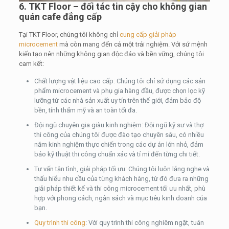
6. TKT Floor – đối tác tin cậy cho không gian
quán cafe đẳng cấp
Tại TKT Floor, chúng tôi không chỉ
cung cấp giải pháp
microcement
mà còn mang đến cả một trải nghiệm. Với sứ mệnh
kiến tạo nên những không gian độc đáo và bền vững, chúng tôi
cam kết:
Chất lượng vật liệu cao cấp: Chúng tôi chỉ sử dụng các sản
phẩm microcement và phụ gia hàng đầu, được chọn lọc kỹ
lưỡng từ các nhà sản xuất uy tín trên thế giới, đảm bảo độ
bền, tính thẩm mỹ và an toàn tối đa.
Đội ngũ chuyên gia giàu kinh nghiệm: Đội ngũ kỹ sư và thợ
thi công của chúng tôi được đào tạo chuyên sâu, có nhiều
năm kinh nghiệm thực chiến trong các dự án lớn nhỏ, đảm
bảo kỹ thuật thi công chuẩn xác và tỉ mỉ đến từng chi tiết.
Tư vấn tận tình, giải pháp tối ưu: Chúng tôi luôn lắng nghe và
thấu hiểu nhu cầu của từng khách hàng, từ đó đưa ra những
giải pháp thiết kế và thi công microcement tối ưu nhất, phù
hợp với phong cách, ngân sách và mục tiêu kinh doanh của
bạn.
Quy trình thi công
: Với quy trình thi công nghiêm ngặt, tuân