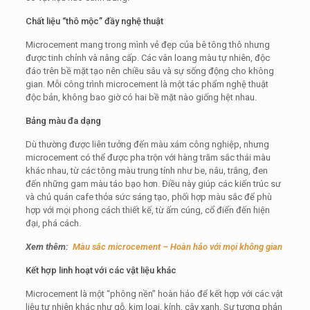
Chất liệu “thô mộc” đầy nghệ thuật
Microcement mang trong mình vẻ đẹp của bê tông thô nhưng
được tinh chỉnh và nâng cấp. Các vân loang màu tự nhiên, độc
đáo trên bề mặt tạo nên chiều sâu và sự sống động cho không
gian. Mỗi công trình microcement là một tác phẩm nghệ thuật
độc bản, không bao giờ có hai bề mặt nào giống hệt nhau.
Bảng màu đa dạng
Dù thường được liên tưởng đến màu xám công nghiệp, nhưng
microcement có thể được pha trộn với hàng trăm sắc thái màu
khác nhau, từ các tông màu trung tính như be, nâu, trắng, đen
đến những gam màu táo bạo hơn. Điều này giúp các kiến trúc sư
và chủ quán cafe thỏa sức sáng tạo, phối hợp màu sắc để phù
hợp với mọi phong cách thiết kế, từ ấm cúng, cổ điển đến hiện
đại, phá cách.
Xem thêm:
Màu sắc microcement – Hoàn hảo với mọi không gian
Kết hợp linh hoạt với các vật liệu khác
Microcement là một “phông nền” hoàn hảo để kết hợp với các vật
liệu tự nhiên khác như gỗ, kim loại, kính, cây xanh. Sự tương phản