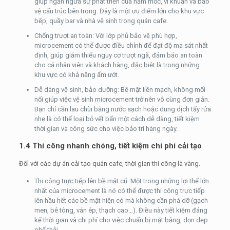
giúp ngăn ngừa sự phát triển của nấm mốc, vi khuẩn và bảo
vệ cấu trúc bên trong. Đây là một ưu điểm lớn cho khu vực
bếp, quầy bar và nhà vệ sinh trong quán cafe.
Chống trượt an toàn: Với lớp phủ bảo vệ phù hợp,
microcement có thể được điều chỉnh để đạt độ ma sát nhất
định, giúp giảm thiểu nguy cơ trượt ngã, đảm bảo an toàn
cho cả nhân viên và khách hàng, đặc biệt là trong những
khu vực có khả năng ẩm ướt.
Dễ dàng vệ sinh, bảo dưỡng: Bề mặt liền mạch, không mối
nối giúp việc vệ sinh microcement trở nên vô cùng đơn giản.
Bạn chỉ cần lau chùi bằng nước sạch hoặc dung dịch tẩy rửa
nhẹ là có thể loại bỏ vết bẩn một cách dễ dàng, tiết kiệm
thời gian và công sức cho việc bảo trì hàng ngày.
1.4 Thi công nhanh chóng, tiết kiệm chi phí cải tạo
Đối với các dự án cải tạo quán cafe, thời gian thi công là vàng.
Thi công trực tiếp lên bề mặt cũ: Một trong những lợi thế lớn
nhất của microcement là nó có thể được thi công trực tiếp
lên hầu hết các bề mặt hiện có mà không cần phá dỡ (gạch
men, bê tông, ván ép, thạch cao…). Điều này tiết kiệm đáng
kể thời gian và chi phí cho việc chuẩn bị mặt bằng, dọn dẹp
phế thải.