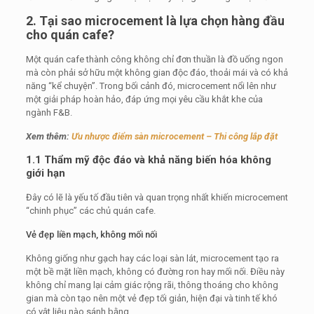
2. Tại sao microcement là lựa chọn hàng đầu
cho quán cafe?
Một quán cafe thành công không chỉ đơn thuần là đồ uống ngon
mà còn phải sở hữu một không gian độc đáo, thoải mái và có khả
năng “kể chuyện”. Trong bối cảnh đó, microcement nổi lên như
một giải pháp hoàn hảo, đáp ứng mọi yêu cầu khắt khe của
ngành F&B.
Xem thêm:
Ưu nhược điểm sàn microcement – Thi công lắp đặt
1.1 Thẩm mỹ độc đáo và khả năng biến hóa không
giới hạn
Đây có lẽ là yếu tố đầu tiên và quan trọng nhất khiến microcement
“chinh phục” các chủ quán cafe.
Vẻ đẹp liền mạch, không mối nối
Không giống như gạch hay các loại sàn lát, microcement tạo ra
một bề mặt liền mạch, không có đường ron hay mối nối. Điều này
không chỉ mang lại cảm giác rộng rãi, thông thoáng cho không
gian mà còn tạo nên một vẻ đẹp tối giản, hiện đại và tinh tế khó
có vật liệu nào sánh bằng.