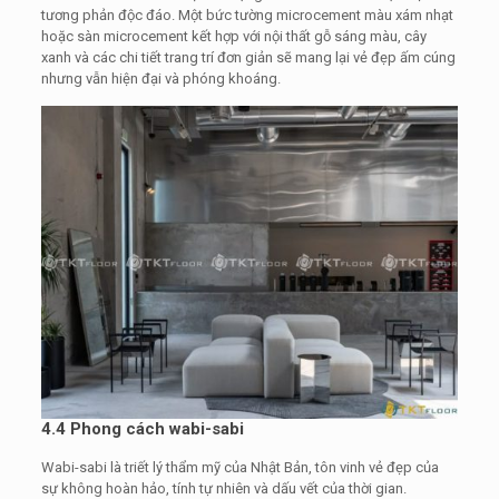
tương phản độc đáo. Một bức tường microcement màu xám nhạt
hoặc sàn microcement kết hợp với nội thất gỗ sáng màu, cây
xanh và các chi tiết trang trí đơn giản sẽ mang lại vẻ đẹp ấm cúng
nhưng vẫn hiện đại và phóng khoáng.
4.4 Phong cách wabi-sabi
Wabi-sabi là triết lý thẩm mỹ của Nhật Bản, tôn vinh vẻ đẹp của
sự không hoàn hảo, tính tự nhiên và dấu vết của thời gian.