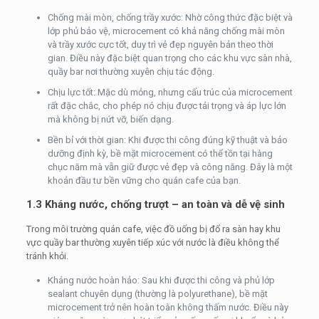
Chống mài mòn, chống trầy xước: Nhờ công thức đặc biệt và
lớp phủ bảo vệ, microcement có khả năng chống mài mòn
và trầy xước cực tốt, duy trì vẻ đẹp nguyên bản theo thời
gian. Điều này đặc biệt quan trọng cho các khu vực sàn nhà,
quầy bar nơi thường xuyên chịu tác động.
Chịu lực tốt: Mặc dù mỏng, nhưng cấu trúc của microcement
rất đặc chắc, cho phép nó chịu được tải trọng và áp lực lớn
mà không bị nứt vỡ, biến dạng.
Bền bỉ với thời gian: Khi được thi công đúng kỹ thuật và bảo
dưỡng định kỳ, bề mặt microcement có thể tồn tại hàng
chục năm mà vẫn giữ được vẻ đẹp và công năng. Đây là một
khoản đầu tư bền vững cho quán cafe của bạn.
1.3 Kháng nước, chống trượt – an toàn và dễ vệ sinh
Trong môi trường quán cafe, việc đồ uống bị đổ ra sàn hay khu
vực quầy bar thường xuyên tiếp xúc với nước là điều không thể
tránh khỏi.
Kháng nước hoàn hảo: Sau khi được thi công và phủ lớp
sealant chuyên dụng (thường là polyurethane), bề mặt
microcement trở nên hoàn toàn không thấm nước. Điều này