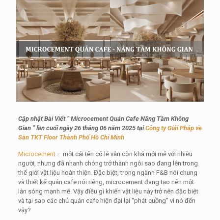
Cập nhật Bài Viết “
Microcement Quán Cafe
Nâng Tầm Không
Gian
” lần cuối ngày 26 tháng 06 năm 2025 tại
Công ty Giải Pháp về
Sàn TKT Floor Thành Phố Hồ Chí Minh
Microcement
– một cái tên có lẽ vẫn còn khá mới mẻ với nhiều
người, nhưng đã nhanh chóng trở thành ngôi sao đang lên trong
thế giới vật liệu hoàn thiện. Đặc biệt, trong ngành F&B nói chung
và thiết kế quán cafe nói riêng, microcement đang tạo nên một
làn sóng mạnh mẽ. Vậy điều gì khiến vật liệu này trở nên đặc biệt
và tại sao các chủ quán cafe hiện đại lại “phát cuồng” vì nó đến
vậy?