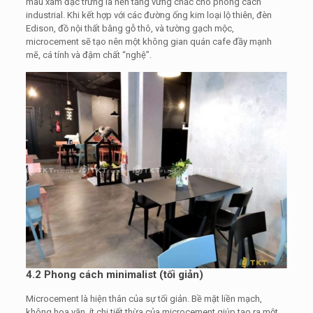
màu xám đặc trưng là nền tảng vững chắc cho phong cách
industrial. Khi kết hợp với các đường ống kim loại lộ thiên, đèn
Edison, đồ nội thất bằng gỗ thô, và tường gạch mộc,
microcement sẽ tạo nên một không gian quán cafe đầy mạnh
mẽ, cá tính và đậm chất “nghệ”.
4.2 Phong cách
minimalist
(tối giản)
Microcement là hiện thân của sự tối giản. Bề mặt liền mạch,
không hoa văn, ít chi tiết thừa của microcement giúp tạo ra một