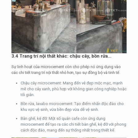
3.4 Trang trí nội thất khác: chậu cây, bồn rửa…
Sự linh hoạt của microcement còn cho phép nó ứng dụng vào
các chi tiết trang trí nội thất nhỏ hơn, tạo sự đồng bộ và tinh tế.
Chậu cây microcement: Mang đến vẻ đẹp mộc mạc, mạnh
mẽ cho cây xanh, phù hợp với không gian công nghiệp hoặc
tối giản.
Bồn rửa, lavabo microcement: Tạo điểm nhấn độc đáo cho
khu vực vệ sinh, vừa bền đẹp vừa dễ vệ sinh.
Bàn ghế, kệ đỡ: Một số quán cafe còn ứng dụng
microcement để tạo ra các chi tiết bàn ghế, kệ đỡ với phong
cách độc đáo, mang đến sự thống nhất trong thiết kế.