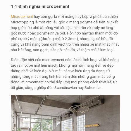
1.1 Định nghĩa microcement
Microcement
hay còn gọi là vi xi măng hay Lớp vi phủ hoàn thiện
Microtopping là một vật liệu gốc xi măng polyme cải tiến. Sự kết
hợp giữa lớp phủ xi măng với cốt liệu mịn trộn với polyme lỏng
gốc nước hoặc polyme nhựa bột. Hỗn hợp này tạo thành một lớp
phủ cực kỳ mỏng (thường chỉ từ 2-3mm), nhưng lại sở hữu độ
cứng và khả năng bám dính vượt trội trên nhiều bề mặt khác nhau
như bê tông, sàn gạch, sàn gỗ, sàn đá, và thậm chí là kim loại.
Điểm đặc biệt của microcement nằm ở tính linh hoạt và khả năng
tạo ra một bề mặt liền mạch, không mối nối, mang đến vẻ đẹp
thống nhất và hiện đại. Với màu sắc và hiệu ứng đa dạng, từ
những tông màu trung tính trầm ấm đến những gam màu sống
động, microcement có thể đáp ứng mọi phong cách thiết kế, từ
tối giản, công nghiệp đến Scandinavian hay Bohemian.