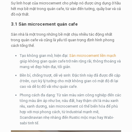
Sự linh hoạt của microcement cho phép nó được ứng dụng ở hầu
hết mọi bề mặt trong quán cafe, từ sàn đến tường, quầy bar và cả
đồ nội thất.
3.1 Sàn microcement quán cafe
Sàn nhà là một trong những bề mặt chịu nhiều tác động nhất
trong quán cafe và cũng là yếu tố quan trọng định hình phong
cách tổng thể.
Tạo không gian mở, hiện đại:
Sàn microcement liền mạch
giúp không gian quán cafe trở nên rộng rãi, thông thoáng và
mang vẻ đẹp hiện đại, tối giản.
Bền bỉ, chống trượt, dễ vệ sinh: Đặc tính này đã được đề cập
ở trên, cực kỳ lý tưởng cho một không gian có mật độ đi lại
cao và dễ bị đổ vãi như quán cafe.
Phong cách đa dạng: Từ sàn màu xám công nghiệp đến các
tông màu ấm áp như be, nâu đất, hay thậm chí là màu xanh
rêu, xanh dương, sàn microcement có thể biến hóa để phù
hợp với mọi phong cách, từ Industrial mạnh mẽ,
Scandinavian nhẹ nhàng đến Rustic mộc mạc hay Wabi-
sabi tinh tế.