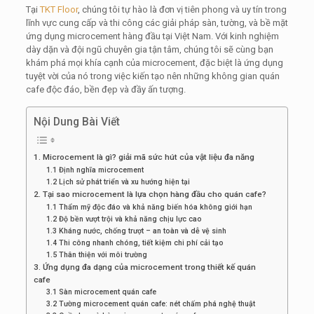
Tại
TKT Floor
, chúng tôi tự hào là đơn vị tiên phong và uy tín trong
lĩnh vực cung cấp và thi công các giải pháp sàn, tường, và bề mặt
ứng dụng microcement hàng đầu tại Việt Nam. Với kinh nghiệm
dày dặn và đội ngũ chuyên gia tận tâm, chúng tôi sẽ cùng bạn
khám phá mọi khía cạnh của microcement, đặc biệt là ứng dụng
tuyệt vời của nó trong việc kiến tạo nên những không gian quán
cafe độc đáo, bền đẹp và đầy ấn tượng.
Nội Dung Bài Viết
1. Microcement là gì? giải mã sức hút của vật liệu đa năng
1.1 Định nghĩa microcement
1.2 Lịch sử phát triển và xu hướng hiện tại
2. Tại sao microcement là lựa chọn hàng đầu cho quán cafe?
1.1 Thẩm mỹ độc đáo và khả năng biến hóa không giới hạn
1.2 Độ bền vượt trội và khả năng chịu lực cao
1.3 Kháng nước, chống trượt – an toàn và dễ vệ sinh
1.4 Thi công nhanh chóng, tiết kiệm chi phí cải tạo
1.5 Thân thiện với môi trường
3. Ứng dụng đa dạng của microcement trong thiết kế quán
cafe
3.1 Sàn microcement quán cafe
3.2 Tường microcement quán cafe: nét chấm phá nghệ thuật