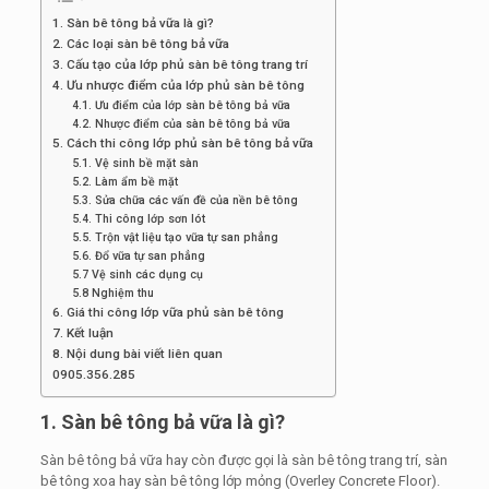
1. Sàn bê tông bả vữa là gì?
2. Các loại sàn bê tông bả vữa
3. Cấu tạo của lớp phủ sàn bê tông trang trí
4. Ưu nhược điểm của lớp phủ sàn bê tông
4.1. Ưu điểm của lớp sàn bê tông bả vữa
4.2. Nhược điểm của sàn bê tông bả vữa
5. Cách thi công lớp phủ sàn bê tông bả vữa
5.1. Vệ sinh bề mặt sàn
5.2. Làm ẩm bề mặt
5.3. Sửa chữa các vấn đề của nền bê tông
5.4. Thi công lớp sơn lót
5.5. Trộn vật liệu tạo vữa tự san phẳng
5.6. Đổ vữa tự san phẳng
5.7 Vệ sinh các dụng cụ
5.8 Nghiệm thu
6. Giá thi công lớp vữa phủ sàn bê tông
7. Kết luận
8. Nội dung bài viết liên quan
0905.356.285
1. Sàn bê tông bả vữa là gì?
Sàn bê tông bả vữa hay còn được gọi là sàn bê tông trang trí, sàn
bê tông xoa hay sàn bê tông lớp mỏng (Overley Concrete Floor).