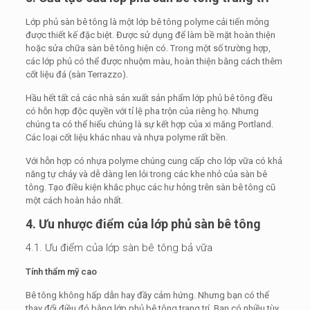
Lớp phủ sàn bê tông là một lớp bê tông polyme cải tiến mỏng
được thiết kế đặc biệt. Được sử dụng để làm bề mặt hoàn thiện
hoặc sửa chữa sàn bê tông hiện có. Trong một số trường hợp,
các lớp phủ có thể được nhuộm màu, hoàn thiện bằng cách thêm
cốt liệu đá (sàn Terrazzo).
Hầu hết tất cả các nhà sản xuất sản phẩm lớp phủ bê tông đều
có hỗn hợp độc quyền với tỉ lệ pha trộn của riêng họ. Nhưng
chúng ta có thể hiểu chúng là sự kết hợp của xi măng Portland.
Các loại cốt liệu khác nhau và nhựa polyme rất bền.
Với hỗn hợp có nhựa polyme chúng cung cấp cho lớp vữa có khả
năng tự chảy và dễ dàng len lỏi trong các khe nhỏ của sàn bê
tông. Tạo điều kiện khắc phục các hư hỏng trên sàn bê tông cũ
một cách hoàn hảo nhất.
4. Ưu nhược điểm của lớp phủ sàn bê tông
4.1. Ưu điểm của lớp sàn bê tông bả vữa
Tính thẩm mỹ cao
Bê tông không hấp dẫn hay đầy cảm hứng. Nhưng bạn có thể
thay đổi điều đó bằng lớp phủ bê tông trang trí. Bạn có nhiều tùy