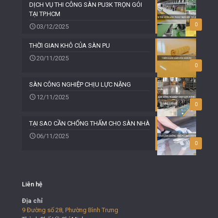
DỊCH VỤ THI CÔNG SÀN PU3K TRỌN GÓI
TẠI TP.HCM
0
03/12/2025
THỜI GIAN KHÔ CỦA SÀN PU
20/11/2025
0
SÀN CÔNG NGHIỆP CHỊU LỰC NẶNG
12/11/2025
0
TẠI SAO CẦN CHỐNG THẤM CHO SÀN NHÀ
06/11/2025
0
Liên hệ
Địa chỉ
9 Đường số 28, Phường Bình Trưng