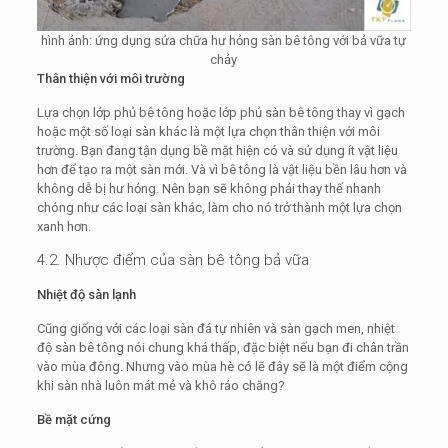
hình ảnh: ứng dụng sửa chữa hư hỏng sàn bê tông với bả vữa tự
chảy
Thân thiện với môi trường
Lựa chọn lớp phủ bê tông hoặc lớp phủ sàn bê tông thay vì gạch
hoặc một số loại sàn khác là một lựa chọn thân thiện với môi
trường. Bạn đang tận dụng bề mặt hiện có và sử dụng ít vật liệu
hơn để tạo ra một sàn mới. Và vì bê tông là vật liệu bền lâu hơn và
không dễ bị hư hỏng. Nên bạn sẽ không phải thay thế nhanh
chóng như các loại sàn khác, làm cho nó trở thành một lựa chọn
xanh hơn.
4.2. Nhược điểm của sàn bê tông bả vữa
Nhiệt độ sàn lạnh
Cũng giống với các loại sàn đá tự nhiên và sàn gạch men, nhiệt
độ sàn bê tông nói chung khá thấp, đặc biệt nếu bạn đi chân trần
vào mùa đông. Nhưng vào mùa hè có lẽ đây sẽ là một điểm cộng
khi sàn nhà luôn mát mẻ và khô ráo chăng?
Bề mặt cứng