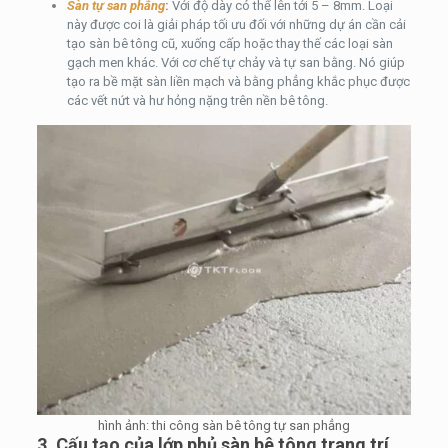
Sàn tự san phẳng
:
Với độ dày có thể lên tới 5 – 8mm. Loại
này được coi là giải pháp tối ưu đối với những dự án cần cải
tạo sàn bê tông cũ, xuống cấp hoặc thay thế các loại sàn
gạch men khác. Với cơ chế tự chảy và tự san bằng. Nó giúp
tạo ra bề mặt sàn liền mạch và bằng phẳng khắc phục được
các vết nứt và hư hỏng nặng trên nền bê tông.
hình ảnh: thi công sàn bê tông tự san phẳng
3. Cấu tạo của lớp phủ sàn bê tông trang trí