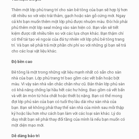
Thêm một lớp phủ trang trí cho sàn bê tông của bạn sẽ hợp lý hơn
rất nhiều so với việc trải thảm, gạch hoặc sàn gỗ cứng mới. Ngay
cả khi bạn muốn thêm một lớp phủ được nhuộm màu. Đòi hỏi phải
phủ thêm một lớp seal mỏng vào sàn hiện có. Bạn vẫn sẽ tiết
kiệm được rất nhiều tiền so với các lựa chọn khác. Bạn thậm chí
có thể tái tạo vẻ ngoài của đá tự nhiên với lớp phủ bê tông trang
trí. Và bạn sẽ phải trả một phần chi phí so với những gì bạn sẽ trả
cho các loại vật liệu khác.
Độ bền cao
Bê tông là một trong những vật liệu mạnh nhất có sẵn cho sàn
nhà của bạn. Lớp phủ trang trí bao gồm các vết bẩn hoặc bột
màu. Vì vậy sàn nhà vẫn chắc chắn như cũ. Bản thân lớp phủ sàn
có khả năng chống lại hầu hết các hư hỏng. Bao gồm cả vết bẩn
và vết ăn mòn từ hóa chất hoặc thiết bị nặng. Bạn có thể mong
đợi lớp phủ sàn của bạn có tuổi thọ lâu dài như sàn nhà của
bạn. Bạn sẽ không phải thay thế sàn nhà của mình sau mỗi thập
kỷ hoặc lâu hơn như cách bạn làm với các loại sàn khác. Lý do
duy nhất bạn sẽ phải thay đổi tầng của mình là nếu bạn muốn có
một diện mạo mới.
Dễ dàng bảo trì