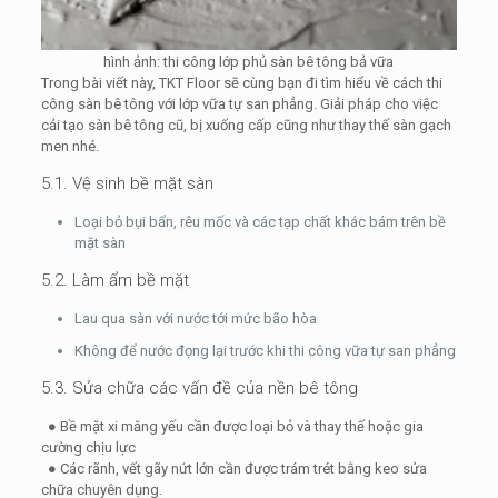
hình ảnh: thi công lớp phủ sàn bê tông bả vữa
Trong bài viết này, TKT Floor sẽ cùng bạn đi tìm hiểu về cách thi
công sàn bê tông với lớp vữa tự san phẳng. Giải pháp cho việc
cải tạo sàn bê tông cũ, bị xuống cấp cũng như thay thế sàn gạch
men nhé.
5.1. Vệ sinh bề mặt sàn
Loại bỏ bụi bẩn, rêu mốc và các tạp chất khác bám trên bề
mặt sàn
5.2. Làm ẩm bề mặt
Lau qua sàn với nước tới mức bão hòa
Không để nước đọng lại trước khi thi công vữa tự san phẳng
5.3. Sửa chữa các vấn đề của nền bê tông
● Bề mặt xi măng yếu cần được loại bỏ và thay thế hoặc gia
cường chịu lực
● Các rãnh, vết gãy nứt lớn cần được trám trét bằng keo sửa
chữa chuyên dụng.