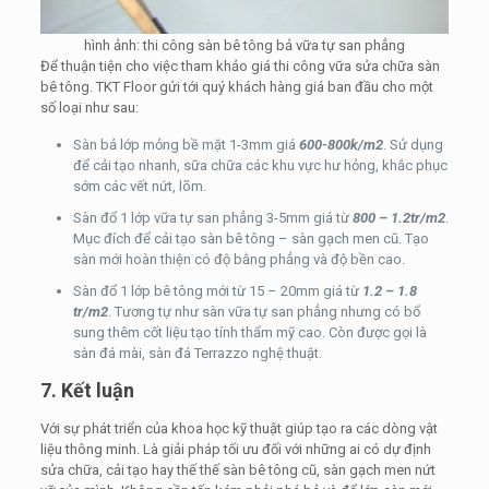
hình ảnh: thi công sàn bê tông bả vữa tự san phẳng
Để thuận tiện cho việc tham khảo giá thi công vữa sửa chữa sàn
bê tông. TKT Floor gửi tới quý khách hàng giá ban đầu cho một
số loại như sau:
Sàn bả lớp mỏng bề mặt 1-3mm giá
600-800k/m2
. Sử dụng
để cải tạo nhanh, sữa chữa các khu vực hư hỏng, khắc phục
sớm các vết nứt, lõm.
Sàn đổ 1 lớp vữa tự san phẳng 3-5mm giá từ
800 – 1.2tr/m2
.
Mục đích để cải tạo sàn bê tông – sàn gạch men cũ. Tạo
sàn mới hoàn thiện có độ bằng phẳng và độ bền cao.
Sàn đổ 1 lớp bê tông mới từ 15 – 20mm giá từ
1.2 – 1.8
tr/m2
. Tương tự như sàn vữa tự san phẳng nhưng có bổ
sung thêm cốt liệu tạo tính thẩm mỹ cao. Còn được gọi là
sàn đá mài, sàn đá Terrazzo nghệ thuật.
7. Kết luận
Với sự phát triển của khoa học kỹ thuật giúp tạo ra các dòng vật
liệu thông minh. Là giải pháp tối ưu đối với những ai có dự định
sửa chữa, cải tạo hay thế thế sàn bê tông cũ, sàn gạch men nứt