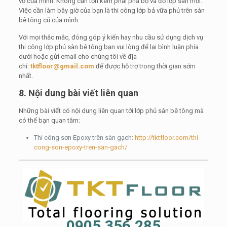
vỡ của mình. Không cần tốn kém phải phá bỏ và đổ lớp sàn mới.
Việc cần làm bây giờ của bạn là thi công lớp bả vữa phủ trên sàn
bê tông cũ của mình.
Với mọi thắc mắc, đóng góp ý kiến hay nhu cầu sử dụng dịch vụ
thi công lớp phủ sàn bê tông bạn vui lòng để lại bình luận phía
dưới hoặc gửi email cho chúng tôi về địa
chỉ:
tktfloor@gmail.com
để được hỗ trợ trong thời gian sớm
nhất.
8. Nội dung bài viết liên quan
Những bài viết có nội dung liên quan tới lớp phủ sàn bê tông mà
có thể bạn quan tâm:
Thi công sơn Epoxy trên sàn gạch:
http://tktfloor.com/thi-
cong-son-epoxy-tren-san-gach/
0905.356.285