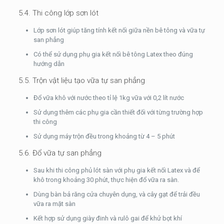
5.4. Thi công lớp sơn lót
Lớp sơn lót giúp tăng tính kết nối giữa nền bê tông và vữa tự
san phẳng
Có thể sử dụng phụ gia kết nối bê tông Latex theo đúng
hướng dẫn
5.5. Trộn vật liệu tạo vữa tự san phẳng
Đổ vữa khô với nước theo tỉ lệ 1kg vữa với 0,2 lít nước
Sử dụng thêm các phụ gia cần thiết đối với từng trường hợp
thi công
Sử dụng máy trộn đều trong khoảng từ 4 – 5 phút
5.6. Đổ vữa tự san phẳng
Sau khi thi công phủ lót sàn với phụ gia kết nối Latex và để
khô trong khoảng 30 phút, thực hiện đổ vữa ra sàn.
Dùng bàn bả răng cửa chuyên dụng, và cây gạt để trải đều
vữa ra mặt sàn
Kết hợp sử dụng giày đinh và rulô gai để khử bọt khí