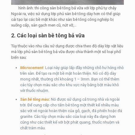
hình ảnh: thi công sàn bê tông bả vữa với lớp phủ tự chảy
Ngoài ra, việc sử dụng lớp phủ sàn bê tông dày hơn có thể giúp
cải tạo lại các bề mặt khác như sàn bê tông công nghiệp bị
xuống cấp, sàn gạch men cũ, nứt vỡ,…
2. Các loại sàn bê tông bả vữa
Tùy thuộc vào nhu cầu sử dụng được chia theo độ dày lớp vật liệu
mà lớp phủ sàn bê tông bả vữa được chia thành một số loại phổ
biến sau:
Microcement
:
Loại này giúp lấp đầy những chỗ hư hỏng nhỏ
trên sàn. Để tạo ra một bề mặt hoàn thiện. Nó có độ dày
mong nhất, thường chỉ khoảng 1 – 3mm. Bạn có thể thêm
các tùy chọn màu sắc cho khu vực này bằng bột màu khô
với thuốc nhuộm.
Sàn bê tông màu
:
Nó được sử dụng cả trong nhà và ngoài
trời. Để cung cấp cho tấm bê tông một thiết kế nhiều màu
sắc với vẻ ngoài hoàn thiện của gỗ, gạch, đá phiến hoặc đá
granite. Các tùy chọn màu sắc của loại này đa dạng hơn
cũng như các thiết kế với bột phát quang, thuốc nhuộm và
chất trám màu.