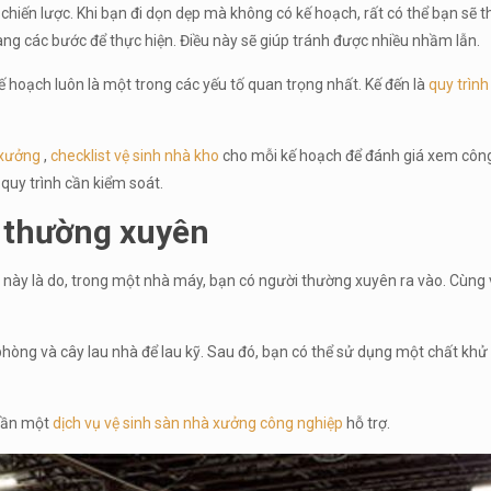
iến lược. Khi bạn đi dọn dẹp mà không có kế hoạch, rất có thể bạn sẽ thấ
àng các bước để thực hiện. Điều này sẽ giúp tránh được nhiều nhầm lẫn.
ế hoạch luôn là một trong các yếu tố quan trọng nhất. Kế đến là
quy trìn
 xưởng
,
checklist vệ sinh nhà kho
cho mỗi kế hoạch để đánh giá xem công 
quy trình cần kiểm soát.
 thường xuyên
 này là do, trong một nhà máy, bạn có người thường xuyên ra vào. Cùng vớ
òng và cây lau nhà để lau kỹ. Sau đó, bạn có thể sử dụng một chất khử t
 cần một
dịch vụ vệ sinh sàn nhà xưởng công nghiệp
hỗ trợ.