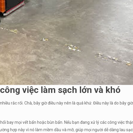
 công việc làm sạch lớn và khó
hiều rắc rối. Chà, bây giờ điều này nên là quá khứ. Điều này là do bây gi
hổi bay mọi vết bẩn hoặc bùn bẩn. Nếu bạn đang xử lý các công việc thậ
trường hợp này vì nó làm mềm dầu và mỡ, giúp mọi người dễ dàng lau sạc